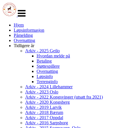
Veksle
navigasjon
Hjem
Løpsinformasjon
Påmelding
Overnatting
Tidligere år
Arkiv - 2025 Geilo
Hvordan melde på
Betaling
Støttespillere
Overnatting
Løpsinfo
Terrenginfo
Arkiv - 2024 Lillehammer
Arkiv - 2023 Oslo
Arkiv - 2022 Kongsvinger (utsatt fra 2021)
Arkiv - 2020 Kongsberg
Arkiv - 2019 Larvik
Arkiv - 2018 Bærum
Arkiv - 2017 Oppdal
Arkiv - 2016 Sarpsborg
Arkiv - 2015 Sognsvann, Oslo