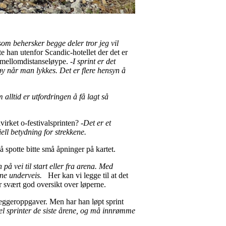
 som behersker begge deler tror jeg vil
e han utenfor Scandic-hotellet der det er
n mellomdistanseløype.
-I sprint er det
gøy når man lykkes. Det er flere hensyn å
 alltid er utfordringen å få lagt så
virket o-festivalsprinten?
-Det er et
ll betydning for strekkene.
å spotte bitte små åpninger på kartet.
på vei til start eller fra arena. Med
sene underveis.
Her kan vi legge til at det
r svært god oversikt over løperne.
eleggeroppgaver. Men har han løpt sprint
del sprinter de siste årene, og må innrømme