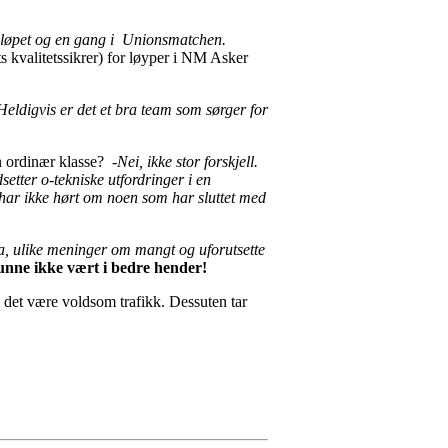
umløpet og en gang i Unionsmatchen.
kvalitetssikrer) for løyper i NM Asker
. Heldigvis er det et bra team som sørger for
en ordinær klasse?
-Nei, ikke stor forskjell.
setter o-tekniske utfordringer i en
 har ikke hørt om noen som har sluttet med
a, ulike meninger om mangt og uforutsette
unne ikke vært i bedre hender!
vil det være voldsom trafikk. Dessuten tar