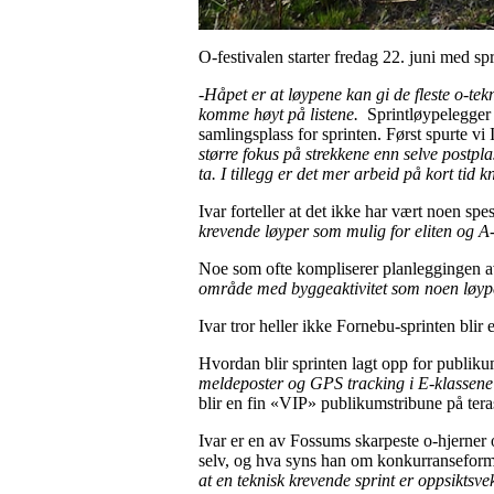
O-festivalen starter fredag 22. juni med s
-Håpet er at løypene kan gi de fleste o-tek
komme høyt på listene.
Sprintløypelegger I
samlingsplass for sprinten. Først spurte v
større fokus på strekkene enn selve postpla
ta. I tillegg er det mer arbeid på kort tid k
Ivar forteller at det ikke har vært noen sp
krevende løyper som mulig for eliten og A
Noe som ofte kompliserer planleggingen av
område med byggeaktivitet som noen løyper
Ivar tror heller ikke Fornebu-sprinten blir
Hvordan blir sprinten lagt opp for publik
meldeposter og GPS tracking i E-klassene 
blir en fin «VIP» publikumstribune på tera
Ivar er en av Fossums skarpeste o-hjerner 
selv, og hva syns han om konkurransefo
at en teknisk krevende sprint er oppsiktsv