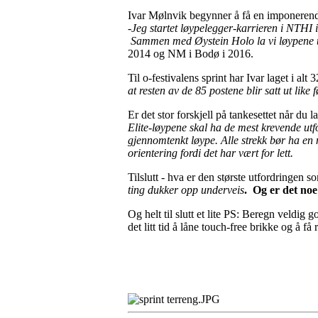
Ivar Mølnvik begynner å få en imponeren
-Jeg startet løypelegger-karrieren i NTH
Sammen med Øystein Holo la vi løypene ti
2014 og NM i Bodø i 2016.
Til o-festivalens sprint har Ivar laget i alt 
at resten av de 85 postene blir satt ut like f
Er det stor forskjell på tankesettet når du
Elite-løypene skal ha de mest krevende utfo
gjennomtenkt løype. Alle strekk bør ha en
orientering fordi det har vært for lett.
Tilslutt - hva er den største utfordringen 
ting dukker opp underveis
. Og er det noe
Og helt til slutt et lite PS: Beregn veldig g
det litt tid å låne touch-free brikke og å få 