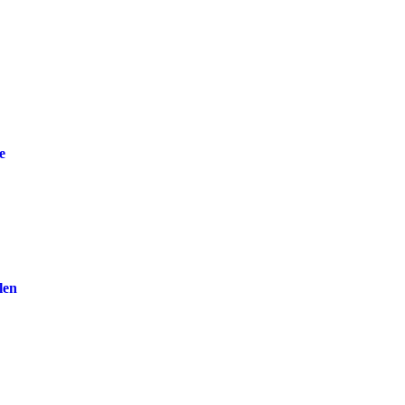
e
len