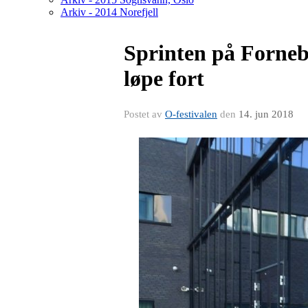
Arkiv - 2014 Norefjell
Sprinten på Forneb
løpe fort
Postet av
O-festivalen
den
14. jun 2018