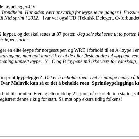
de løypelegger-CV.
I i Trondheim. Har siden vært ansvarlig for løypene tre ganger i Foss
l NM sprint i 2012.
Ivar var også TD (Teknisk Delegert, O-forbundets 
32 løyper, og det skal settes ut 87 poster.
-Jeg selv skal sette ut to poster
ør løpet starter.
 lager en elite-løype for norgescupen og WRE i forhold til en A-løype i 
rdringene, men mitt inntrykk er at de aller fleste andre i A-løypene verd
 mening uansett løype. N-, C og B-løypene må ikke være for vanskelig,
som sprint-løypelegger?
-Det er å beholde roen. Det er mange hensyn å t
 Ivar Mølnvik kan så er det å beholde roen. Sprintløypelegginga k
od tid til sprinten. Fredag ettermiddag 22. juni, når skoleferien starter, 
registrert denne riktig før start. Så møt opp ekstra tidlig folkens!