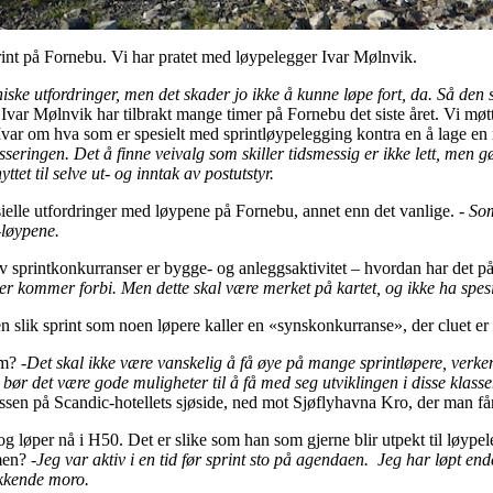
print på Fornebu. Vi har pratet med løypelegger Ivar Mølnvik.
niske utfordringer, men det skader jo ikke å kunne løpe fort, da. Så den
var Mølnvik har tilbrakt mange timer på Fornebu det siste året. Vi møtt
i Ivar om hva som er spesielt med sprintløypelegging kontra en å lage e
sseringen. Det å finne veivalg som skiller tidsmessig er ikke lett, men 
nyttet til selve ut- og inntak av postutstyr.
esielle utfordringer med løypene på Fornebu, annet enn det vanlige. -
Som
-løypene.
 sprintkonkurranser er bygge- og anleggsaktivitet – hvordan har det på
 kommer forbi. Men dette skal være merket på kartet, og ikke ha spesie
 en slik sprint som noen løpere kaller en «synskonkurranse», der cluet er 
um?
-Det skal ikke være vanskelig å få øye på mange sprintløpere, verken 
bør det være gode muligheter til å få med seg utviklingen i disse klas
ssen på Scandic-hotellets sjøside, ned mot Sjøflyhavna Kro, der man få
og løper nå i H50. Det er slike som han som gjerne blir utpekt til løyp
rmen?
-Jeg var aktiv i en tid før sprint sto på agendaen. Jeg har løpt en
ekkende moro.