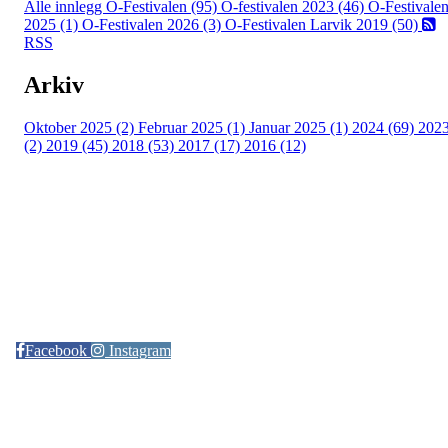
Alle innlegg
O-Festivalen (95)
O-festivalen 2023 (46)
O-Festivale
2025 (1)
O-Festivalen 2026 (3)
O-Festivalen Larvik 2019 (50)
RSS
Arkiv
Oktober 2025 (2)
Februar 2025 (1)
Januar 2025 (1)
2024 (69)
202
(2)
2019 (45)
2018 (53)
2017 (17)
2016 (12)
Kontaktinformasjon
Arrangør: Freidig orientering
E-post:
orientering@freidig.idrett.no
Facebook
Instagram