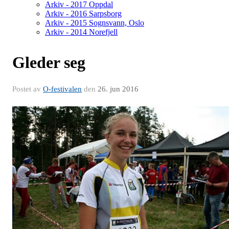
Arkiv - 2017 Oppdal
Arkiv - 2016 Sarpsborg
Arkiv - 2015 Sognsvann, Oslo
Arkiv - 2014 Norefjell
Gleder seg
Postet av
O-festivalen
den
26. jun 2016