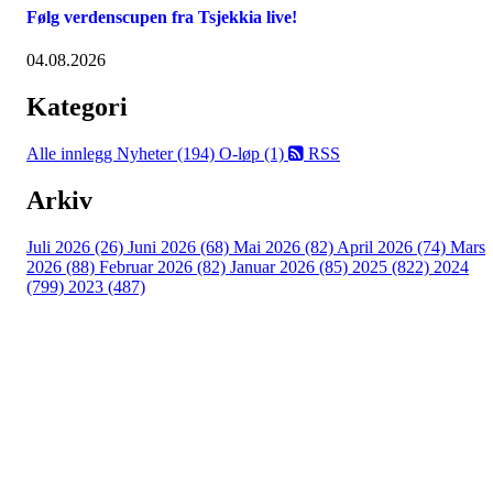
Følg verdenscupen fra Tsjekkia live!
04.08.2026
Kategori
Alle innlegg
Nyheter (194)
O-løp (1)
RSS
Arkiv
Juli 2026 (26)
Juni 2026 (68)
Mai 2026 (82)
April 2026 (74)
Mars
2026 (88)
Februar 2026 (82)
Januar 2026 (85)
2025 (822)
2024
(799)
2023 (487)
Kontaktinformasjon
Arrangør: Freidig orientering
E-post:
orientering@freidig.idrett.no