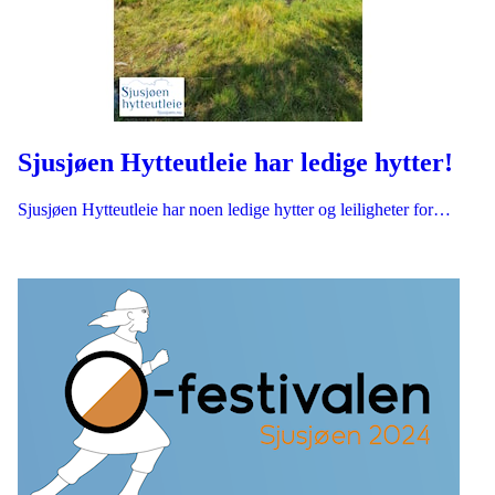
Sjusjøen Hytteutleie har ledige hytter!
Sjusjøen Hytteutleie har noen ledige hytter og leiligheter for…