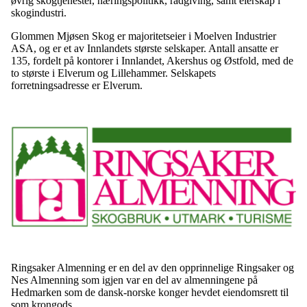
øvrig skogtjenester, næringspolitikk, rådgiving, samt eierskap i
skogindustri.
Glommen Mjøsen Skog er majoritetseier i Moelven Industrier
ASA, og er et av Innlandets største selskaper. Antall ansatte er
135, fordelt på kontorer i Innlandet, Akershus og Østfold, med de
to største i Elverum og Lillehammer. Selskapets
forretningsadresse er Elverum.
Ringsaker Almenning er en del av den opprinnelige Ringsaker og
Nes Almenning som igjen var en del av almenningene på
Hedmarken som de dansk-norske konger hevdet eiendomsrett til
som krongods.