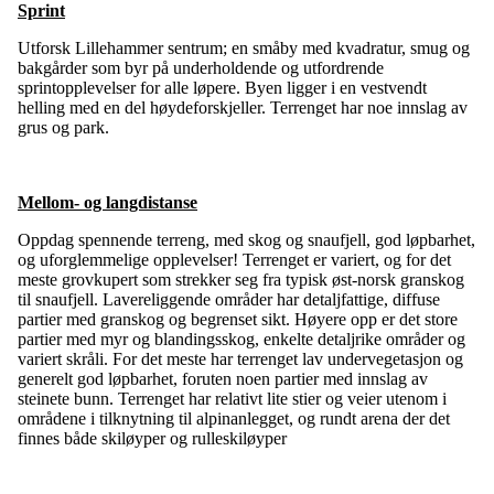
Sprint
Utforsk Lillehammer sentrum; en småby med kvadratur, smug og
bakgårder som byr på underholdende og utfordrende
sprintopplevelser for alle løpere. Byen ligger i en vestvendt
helling med en del høydeforskjeller. Terrenget har noe innslag av
grus og park.
Mellom- og langdistanse
Oppdag spennende terreng, med skog og snaufjell, god løpbarhet,
og uforglemmelige opplevelser! Terrenget er variert, og for det
meste grovkupert som strekker seg fra typisk øst-norsk granskog
til snaufjell. Lavereliggende områder har detaljfattige, diffuse
partier med granskog og begrenset sikt. Høyere opp er det store
partier med myr og blandingsskog, enkelte detaljrike områder og
variert skråli. For det meste har terrenget lav undervegetasjon og
generelt god løpbarhet, foruten noen partier med innslag av
steinete bunn. Terrenget har relativt lite stier og veier utenom i
områdene i tilknytning til alpinanlegget, og rundt arena der det
finnes både skiløyper og rulleskiløyper