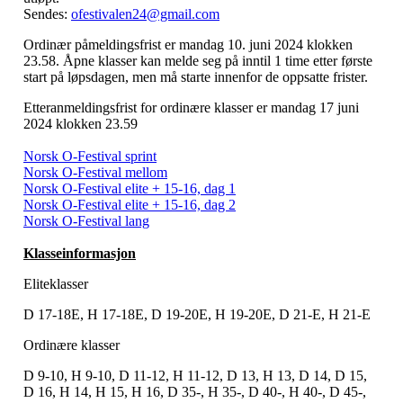
Sendes:
ofestivalen24@gmail.com
Ordinær påmeldingsfrist er mandag 10. juni 2024 klokken
23.58. Åpne klasser kan melde seg på inntil 1 time etter første
start på løpsdagen, men må starte innenfor de oppsatte frister.
Etteranmeldingsfrist for ordinære klasser er mandag 17 juni
2024 klokken 23.59
Norsk O-Festival sprint
Norsk O-Festival mellom
Norsk O-Festival elite + 15-16, dag 1
Norsk O-Festival elite + 15-16, dag 2
Norsk O-Festival lang
Klasseinformasjon
Eliteklasser
D 17-18E, H 17-18E, D 19-20E, H 19-20E, D 21-E, H 21-E
Ordinære klasser
D 9-10, H 9-10, D 11-12, H 11-12, D 13, H 13, D 14, D 15,
D 16, H 14, H 15, H 16, D 35-, H 35-, D 40-, H 40-, D 45-,