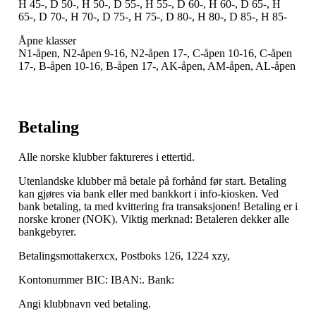
H 45-, D 50-, H 50-, D 55-, H 55-, D 60-, H 60-, D 65-, H
65-, D 70-, H 70-, D 75-, H 75-, D 80-, H 80-, D 85-, H 85-
Åpne klasser
N1-åpen, N2-åpen 9-16, N2-åpen 17-, C-åpen 10-16, C-åpen
17-, B-åpen 10-16, B-åpen 17-, AK-åpen, AM-åpen, AL-åpen
Betaling
Alle norske klubber faktureres i ettertid.
Utenlandske klubber må betale på forhånd
før
start. Betaling
kan gjøres via bank eller med bankkort i info-kiosken. Ved
bank betaling, ta med kvittering fra transaksjonen! Betaling er i
norske kroner (NOK). Viktig merknad: Betaleren dekker alle
bankgebyrer.
Betalingsmottakerxcx, Postboks 126, 1224 xzy,
Kontonummer BIC: IBAN:.
Bank:
Angi klubbnavn ved betaling.