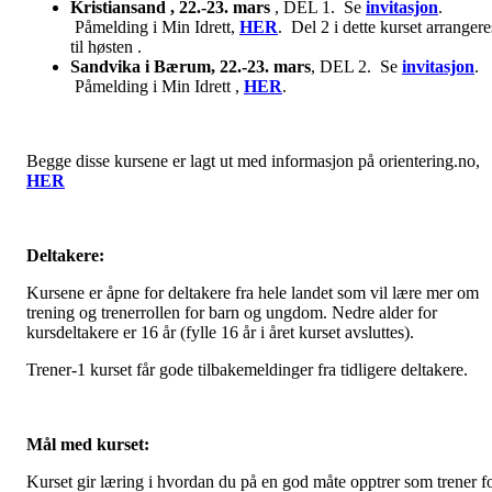
Kristiansand , 22.-23. mars
, DEL 1. Se
invitasjon
.
Påmelding i Min Idrett,
HER
. Del 2 i dette kurset arrangere
til høsten .
Sandvika i Bærum, 22.-23. mars
, DEL 2. Se
invitasjon
.
Påmelding i Min Idrett ,
HER
.
Begge disse kursene er lagt ut med informasjon på orientering.no,
HER
Deltakere:
Kursene er åpne for deltakere fra hele landet som vil lære mer om
trening og trenerrollen for barn og ungdom. Nedre alder for
kursdeltakere er 16 år (fylle 16 år i året kurset avsluttes).
Trener-1 kurset får gode tilbakemeldinger fra tidligere deltakere.
Mål med kurset:
Kurset gir læring i hvordan du på en god måte opptrer som trener f