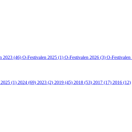
en 2023 (46)
O-Festivalen 2025 (1)
O-Festivalen 2026 (3)
O-Festivalen
 2025 (1)
2024 (69)
2023 (2)
2019 (45)
2018 (53)
2017 (17)
2016 (12)