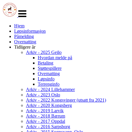
Veksle
navigasjon
Hjem
Løpsinformasjon
Påmelding
Overnatting
Tidligere år
Arkiv - 2025 Geilo
Hvordan melde på
Betaling
Støttespillere
Overnatting
Løpsinfo
Terrenginfo
Arkiv - 2024 Lillehammer
Arkiv - 2023 Oslo
Arkiv - 2022 Kongsvinger (utsatt fra 2021)
Arkiv - 2020 Kongsberg
Arkiv - 2019 Larvik
Arkiv - 2018 Bærum
Arkiv - 2017 Oppdal
Arkiv - 2016 Sarpsborg
Arkiv - 2015 Sognsvann, Oslo