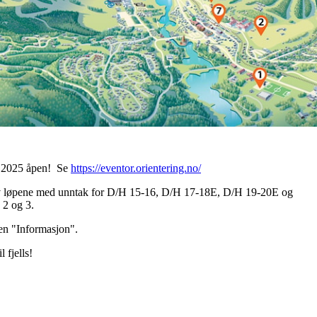
en 2025 åpen! Se
https://eventor.orientering.no/
 av løpene med unntak for D/H 15-16, D/H 17-18E, D/H 19-20E og
 2 og 3.
nen "Informasjon".
 fjells!