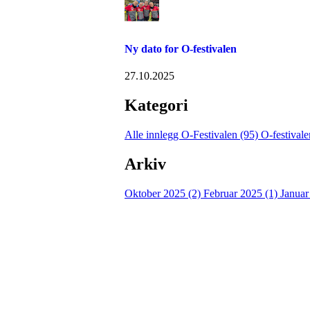
Ny dato for O-festivalen
27.10.2025
Kategori
Alle innlegg
O-Festivalen (95)
O-festival
Arkiv
Oktober 2025 (2)
Februar 2025 (1)
Januar
Kontaktinformasjon
Arrangør: Freidig orientering
E-post:
orientering@freidig.idrett.no