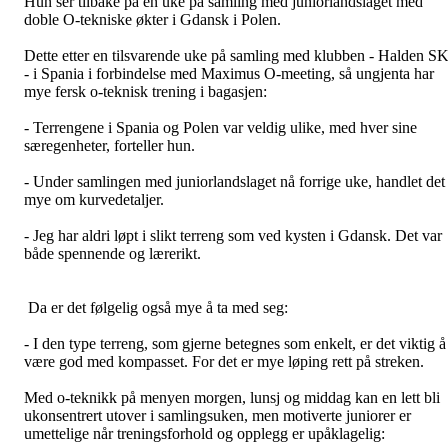
Hun ser tilbake på en uke på samling med juniorlandslaget med
doble O-tekniske økter i Gdansk i Polen.
Dette etter en tilsvarende uke på samling med klubben - Halden S
- i Spania i forbindelse med Maximus O-meeting, så ungjenta har
mye fersk o-teknisk trening i bagasjen:
- Terrengene i Spania og Polen var veldig ulike, med hver sine
særegenheter, forteller hun.
- Under samlingen med juniorlandslaget nå forrige uke, handlet det
mye om kurvedetaljer.
- Jeg har aldri løpt i slikt terreng som ved kysten i Gdansk. Det var
både spennende og lærerikt.
Da er det følgelig også mye å ta med seg:
- I den type terreng, som gjerne betegnes som enkelt, er det viktig å
være god med kompasset. For det er mye løping rett på streken.
Med o-teknikk på menyen morgen, lunsj og middag kan en lett bli
ukonsentrert utover i samlingsuken, men motiverte juniorer er
umettelige når treningsforhold og opplegg er upåklagelig: