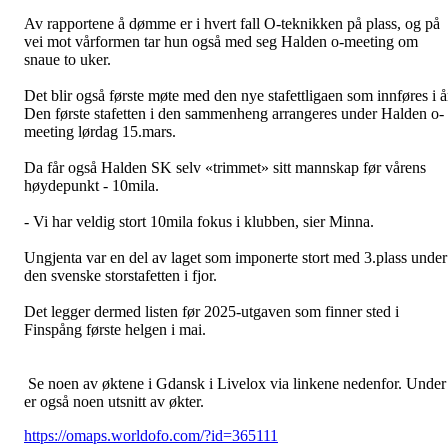
Av rapportene å dømme er i hvert fall O-teknikken på plass, og på
vei mot vårformen tar hun også med seg Halden o-meeting om
snaue to uker.
Det blir også første møte med den nye stafettligaen som innføres i å
Den første stafetten i den sammenheng arrangeres under Halden o-
meeting lørdag 15.mars.
Da får også Halden SK selv «trimmet» sitt mannskap før vårens
høydepunkt - 10mila.
- Vi har veldig stort 10mila fokus i klubben, sier Minna.
Ungjenta var en del av laget som imponerte stort med 3.plass under
den svenske storstafetten i fjor.
Det legger dermed listen før 2025-utgaven som finner sted i
Finspång første helgen i mai.
Se noen av øktene i Gdansk i Livelox via linkene nedenfor. Under
er også noen utsnitt av økter.
https://omaps.worldofo.com/?id=365111