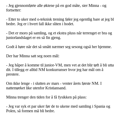
- Jeg gjennomførte alle øktene på en god måte, sier Minna - og
fortsetter:
- Etter to uker med o-teknisk trening føler jeg egentlig bare at jeg bl
bedre. Jeg er i hvert fall ikke sliten i hodet.
- Det er moro på samling, og et ekstra pluss når terrenget er bra og
juniorlandslaget er en så fin gjeng.
Godt å høre når det så smått nærmer seg sesong også her hjemme.
Der har Minna satt seg noen mål:
- Jeg håper å komme til junior-VM, men vet at det blir tøft å bli utta
dit. I tillegg er alltid NM konkurranser hvor jeg har mål om å
prestere.
Om ikke lenge - i slutten av mars - venter årets første NM. I
nattemørket like utenfor Kristiansand.
Minna trenger den tiden for å få fysikken på plass:
- Jeg var syk et par uker før de to ukene med samling i Spania og
Polen, så formen må bli bedre.