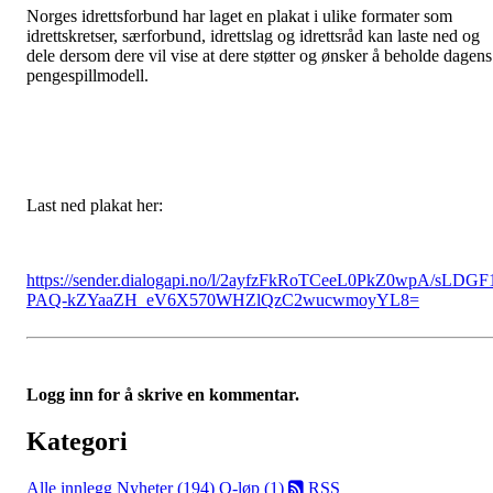
Norges idrettsforbund har laget en plakat i ulike formater som
idrettskretser, særforbund, idrettslag og idrettsråd kan laste ned og
dele dersom dere vil vise at dere støtter og ønsker å beholde dagens
pengespillmodell.
Last ned plakat her:
https://sender.dialogapi.no/l/2ayfzFkRoTCeeL0PkZ0wpA/sLDGF
PAQ-kZYaaZH_eV6X570WHZlQzC2wucwmoyYL8=
Logg inn for å skrive en kommentar.
Kategori
Alle innlegg
Nyheter (194)
O-løp (1)
RSS