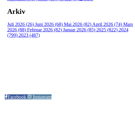
Arkiv
Juli 2026 (26)
Juni 2026 (68)
Mai 2026 (82)
April 2026 (74)
Mars
2026 (88)
Februar 2026 (82)
Januar 2026 (85)
2025 (822)
2024
(799)
2023 (487)
Kontaktinformasjon
Arrangør: Freidig orientering
E-post:
orientering@freidig.idrett.no
Facebook
Instagram