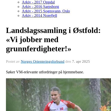
Arkiv - 2017 Oppdal
Arkiv - 2016 Sarpsborg
Arkiv - 2015 Sognsvann, Oslo
Arkiv - 2014 Norefjell
Landslagssamling i Østfold:
«Vi jobber med
grunnferdigheter!»
Postet av
Norges Orienteringsforbund
den
7. apr 2025
Søker VM-relevante utfordringer på hjemmebane.