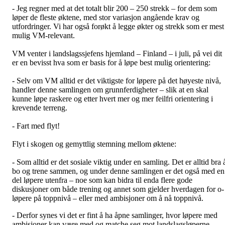
- Jeg regner med at det totalt blir 200 – 250 strekk – for dem som
løper de fleste øktene, med stor variasjon angående krav og
utfordringer. Vi har også forøkt å legge økter og strekk som er mest
mulig VM-relevant.
VM venter i landslagssjefens hjemland – Finland – i juli, på vei dit
er en bevisst hva som er basis for å løpe best mulig orientering:
- Selv om VM alltid er det viktigste for løpere på det høyeste nivå,
handler denne samlingen om grunnferdigheter – slik at en skal
kunne løpe raskere og etter hvert mer og mer feilfri orientering i
krevende terreng.
- Fart med flyt!
Flyt i skogen og gemyttlig stemning mellom øktene:
- Som alltid er det sosiale viktig under en samling. Det er alltid bra 
bo og trene sammen, og under denne samlingen er det også med en
del løpere utenfra – noe som kan bidra til enda flere gode
diskusjoner om både trening og annet som gjelder hverdagen for o-
løpere på toppnivå – eller med ambisjoner om å nå toppnivå.
- Derfor synes vi det er fint å ha åpne samlinger, hvor løpere med
ambisjoner kan være med og matche seg mot landslagsløperne.