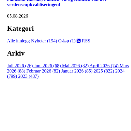
verdenscupkvalifiseringen!
05.08.2026
Kategori
Alle innlegg
Nyheter (194)
O-løp (1)
RSS
Arkiv
Juli 2026 (26)
Juni 2026 (68)
Mai 2026 (82)
April 2026 (74)
Mars
2026 (88)
Februar 2026 (82)
Januar 2026 (85)
2025 (822)
2024
(799)
2023 (487)
Kontaktinformasjon
Arrangør: Freidig orientering
E-post:
orientering@freidig.idrett.no