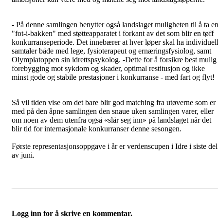
- På denne samlingen benytter også landslaget muligheten til å ta e
"fot-i-bakken" med støtteapparatet i forkant av det som blir en tøff
konkurranseperiode. Det innebærer at hver løper skal ha individuel
samtaler både med lege, fysioterapeut og ernæringsfysiolog, samt
Olympiatoppen sin idrettspsykolog. -Dette for å forsikre best mulig
forebygging mot sykdom og skader, optimal restitusjon og ikke
minst gode og stabile prestasjoner i konkurranse - med fart og flyt!
Så vil tiden vise om det bare blir god matching fra utøverne som er
med på den åpne samlingen den snaue uken samlingen varer, eller
om noen av dem utenfra også «slår seg inn» på landslaget når det
blir tid for internasjonale konkurranser denne sesongen.
Første representasjonsoppgave i år er verdenscupen i Idre i siste del
av juni.
Logg inn for å skrive en kommentar.