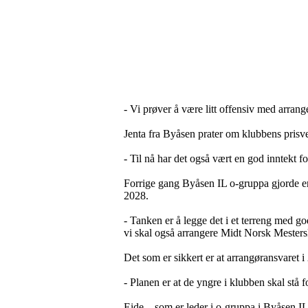
- Vi prøver å være litt offensiv med arran
Jenta fra Byåsen prater om klubbens prisve
- Til nå har det også vært en god inntekt fo
Forrige gang Byåsen IL o-gruppa gjorde en 
2028.
- Tanken er å legge det i et terreng med god
vi skal også arrangere Midt Norsk Mesters
Det som er sikkert er at arrangøransvaret 
- Planen er at de yngre i klubben skal stå 
Eide – som er leder i o-gruppa i Byåsen IL