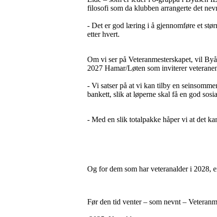
filosofi som da klubben arrangerte det nev
- Det er god læring i å gjennomføre et størr
etter hvert.
Om vi ser på Veteranmesterskapet, vil Byås
2027 Hamar/Løten som inviterer veteranen
- Vi satser på at vi kan tilby en seinsommert
bankett, slik at løperne skal få en god sos
- Med en slik totalpakke håper vi at det kan
Og for dem som har veteranalder i 2028, er 
Før den tid venter – som nevnt – Veteranme