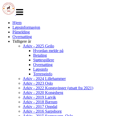
Veksle
navigasjon
Hjem
Løpsinformasjon
Påmelding
Overnatting
Tidligere år
Arkiv - 2025 Geilo
Hvordan melde på
Betaling
Støttespillere
Overnatting
Løpsinfo
Terrenginfo
Arkiv - 2024 Lillehammer
Arkiv - 2023 Oslo
Arkiv - 2022 Kongsvinger (utsatt fra 2021)
Arkiv - 2020 Kongsberg
Arkiv - 2019 Larvik
Arkiv - 2018 Bærum
Arkiv - 2017 Oppdal
Arkiv - 2016 Sarpsborg
Arkiv - 2015 Sognsvann, Oslo