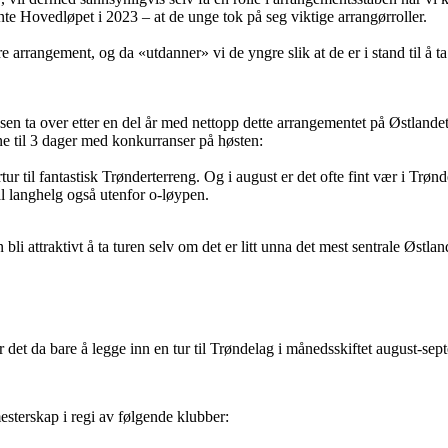
nte Hovedløpet i 2023 – at de unge tok på seg viktige arrangørroller.
e arrangement, og da «utdanner» vi de yngre slik at de er i stand til å t
en ta over etter en del år med nettopp dette arrangementet på Østlandet
e til 3 dager med konkurranser på høsten:
ur til fantastisk Trønderterreng. Og i august er det ofte fint vær i Trøndel
ial langhelg også utenfor o-løypen.
 bli attraktivt å ta turen selv om det er litt unna det mest sentrale Østla
det da bare å legge inn en tur til Trøndelag i månedsskiftet august-sep
sterskap i regi av følgende klubber: