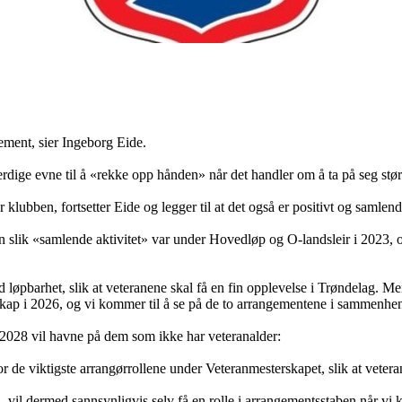
gement, sier Ingeborg Eide.
rdige evne til å «rekke opp hånden» når det handler om å ta på seg stø
r klubben, fortsetter Eide og legger til at det også er positivt og samlen
slik «samlende aktivitet» var under Hovedløp og O-landsleir i 2023, og
 løpbarhet, slik at veteranene skal få en fin opplevelse i Trøndelag. Men
kap i 2026, og vi kommer til å se på de to arrangementene i sammenhe
i 2028 vil havne på dem som ikke har veteranalder:
for de viktigste arrangørrollene under Veteranmesterskapet, slik at veter
, vil dermed sannsynligvis selv få en rolle i arrangementsstaben når vi