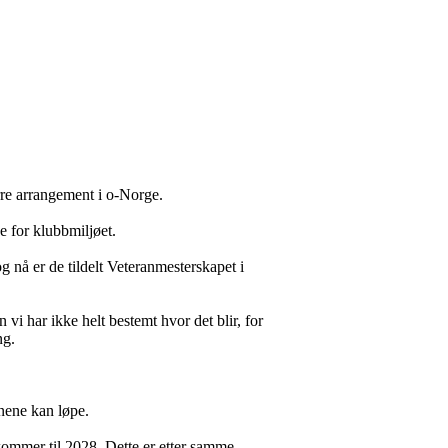
rre arrangement i o-Norge.
de for klubbmiljøet.
 nå er de tildelt Veteranmesterskapet i
 vi har ikke helt bestemt hvor det blir, for
ng.
anene kan løpe.
 kommer til 2028. Dette er etter samme