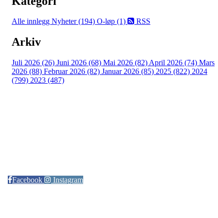
Kategori
Alle innlegg
Nyheter (194)
O-løp (1)
RSS
Arkiv
Juli 2026 (26)
Juni 2026 (68)
Mai 2026 (82)
April 2026 (74)
Mars
2026 (88)
Februar 2026 (82)
Januar 2026 (85)
2025 (822)
2024
(799)
2023 (487)
Kontaktinformasjon
Arrangør: Freidig orientering
E-post:
orientering@freidig.idrett.no
Facebook
Instagram