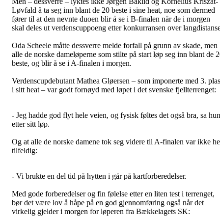
Men – dessverre – lyktes ikke Jørgen Baklid og Kornelius Kriszat-
Løvfald å ta seg inn blant de 20 beste i sine heat, noe som dermed
fører til at den nevnte duoen blir å se i B-finalen når de i morgen
skal deles ut verdenscuppoeng etter konkurransen over langdistanse
Oda Scheele måtte dessverre melde forfall på grunn av skade, men
alle de norske dameløperne som stilte på start løp seg inn blant de 
beste, og blir å se i A-finalen i morgen.
Verdenscupdebutant Mathea Gløersen – som imponerte med 3. pla
i sitt heat – var godt fornøyd med løpet i det svenske fjellterrenget:
- Jeg hadde god flyt hele veien, og fysisk føltes det også bra, sa hu
etter sitt løp.
Og at alle de norske damene tok seg videre til A-finalen var ikke he
tilfeldig:
- Vi brukte en del tid på hytten i går på kartforberedelser.
Med gode forberedelser og fin følelse etter en liten test i terrenget,
bør det være lov å håpe på en god gjennomføring også når det
virkelig gjelder i morgen for løperen fra Bækkelagets SK: