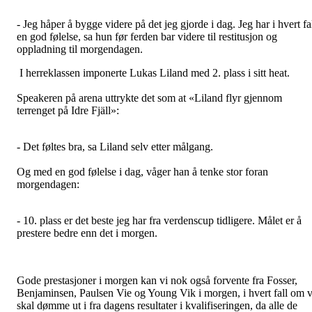
- Jeg håper å bygge videre på det jeg gjorde i dag. Jeg har i hvert fa
en god følelse, sa hun før ferden bar videre til restitusjon og
oppladning til morgendagen.
I herreklassen imponerte Lukas Liland med 2. plass i sitt heat.
Speakeren på arena uttrykte det som at «Liland flyr gjennom
terrenget på Idre Fjäll»:
- Det føltes bra, sa Liland selv etter målgang.
Og med en god følelse i dag, våger han å tenke stor foran
morgendagen:
- 10. plass er det beste jeg har fra verdenscup tidligere. Målet er å
prestere bedre enn det i morgen.
Gode prestasjoner i morgen kan vi nok også forvente fra Fosser,
Benjaminsen, Paulsen Vie og Young Vik i morgen, i hvert fall om v
skal dømme ut i fra dagens resultater i kvalifiseringen, da alle de