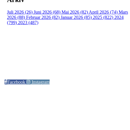
Juli 2026 (26)
Juni 2026 (68)
Mai 2026 (82)
April 2026 (74)
Mars
2026 (88)
Februar 2026 (82)
Januar 2026 (85)
2025 (822)
2024
(799)
2023 (487)
Kontaktinformasjon
Arrangør: Freidig orientering
E-post:
orientering@freidig.idrett.no
Facebook
Instagram