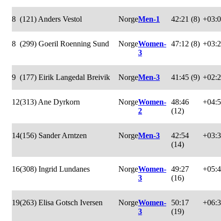
8
(121) Anders Vestol
Norge
Men-1
42:21 (8)
+03:
8
(299) Goeril Roenning Sund
Norge
Women-
47:12 (8)
+03:
3
9
(177) Eirik Langedal Breivik
Norge
Men-3
41:45 (9)
+02:
12
(313) Ane Dyrkorn
Norge
Women-
48:46
+04:
2
(12)
14
(156) Sander Arntzen
Norge
Men-3
42:54
+03:
(14)
16
(308) Ingrid Lundanes
Norge
Women-
49:27
+05:
3
(16)
19
(263) Elisa Gotsch Iversen
Norge
Women-
50:17
+06:
3
(19)