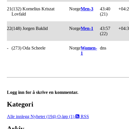
21
(132) Kornelius Kriszat
Norge
Men-3
43:40
+04:
Lovfald
(21)
22
(148) Jorgen Baklid
Norge
Men-1
43:57
+04:
(22)
-
(273) Oda Scheele
Norge
Women-
dns
1
Logg inn for å skrive en kommentar.
Kategori
Alle innlegg
Nyheter (194)
O-løp (1)
RSS
Arkiv