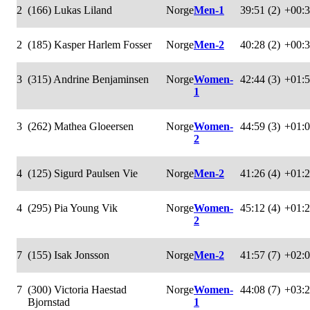
2
(166) Lukas Liland
Norge
Men-1
39:51 (2)
+00:
2
(185) Kasper Harlem Fosser
Norge
Men-2
40:28 (2)
+00:
3
(315) Andrine Benjaminsen
Norge
Women-
42:44 (3)
+01:
1
3
(262) Mathea Gloeersen
Norge
Women-
44:59 (3)
+01:
2
4
(125) Sigurd Paulsen Vie
Norge
Men-2
41:26 (4)
+01:
4
(295) Pia Young Vik
Norge
Women-
45:12 (4)
+01:
2
7
(155) Isak Jonsson
Norge
Men-2
41:57 (7)
+02:
7
(300) Victoria Haestad
Norge
Women-
44:08 (7)
+03:
Bjornstad
1