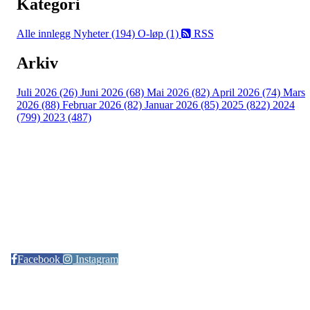
Kategori
Alle innlegg
Nyheter (194)
O-løp (1)
RSS
Arkiv
Juli 2026 (26)
Juni 2026 (68)
Mai 2026 (82)
April 2026 (74)
Mars
2026 (88)
Februar 2026 (82)
Januar 2026 (85)
2025 (822)
2024
(799)
2023 (487)
Kontaktinformasjon
Arrangør: Freidig orientering
E-post:
orientering@freidig.idrett.no
Facebook
Instagram