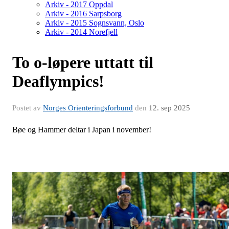
Arkiv - 2017 Oppdal
Arkiv - 2016 Sarpsborg
Arkiv - 2015 Sognsvann, Oslo
Arkiv - 2014 Norefjell
To o-løpere uttatt til
Deaflympics!
Postet av
Norges Orienteringsforbund
den
12. sep 2025
Bøe og Hammer deltar i Japan i november!