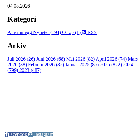
04.08.2026
Kategori
Alle innlegg
Nyheter (194)
O-løp (1)
RSS
Arkiv
Juli 2026 (26)
Juni 2026 (68)
Mai 2026 (82)
April 2026 (74)
Mars
2026 (88)
Februar 2026 (82)
Januar 2026 (85)
2025 (822)
2024
(799)
2023 (487)
Kontaktinformasjon
Arrangør: Freidig orientering
E-post:
orientering@freidig.idrett.no
Facebook
Instagram