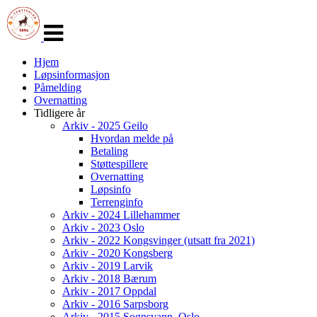
Veksle
navigasjon
Hjem
Løpsinformasjon
Påmelding
Overnatting
Tidligere år
Arkiv - 2025 Geilo
Hvordan melde på
Betaling
Støttespillere
Overnatting
Løpsinfo
Terrenginfo
Arkiv - 2024 Lillehammer
Arkiv - 2023 Oslo
Arkiv - 2022 Kongsvinger (utsatt fra 2021)
Arkiv - 2020 Kongsberg
Arkiv - 2019 Larvik
Arkiv - 2018 Bærum
Arkiv - 2017 Oppdal
Arkiv - 2016 Sarpsborg
Arkiv - 2015 Sognsvann, Oslo