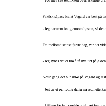
- For meg satt teknikken overraskende bra. 
Faktisk såpass bra at Vegard var best på t
- Jeg har trent bra gjennom høsten, så det 
Fra mellomdistanse første dag, var det vid
- Jeg synes det er bra å få kvalitet på økten
Neste gang det blir ski-o på Vegard og re
- Jeg tar et par rolige dager nå rett i ette
- I tillegg får jeg kanskje også lagt inn 