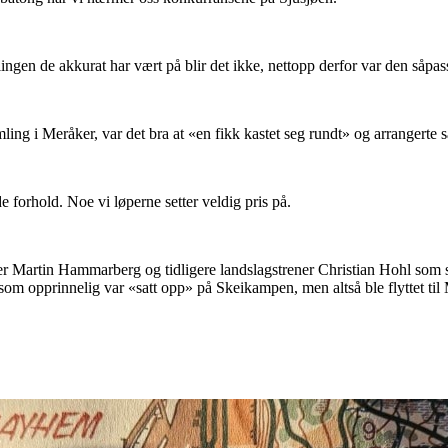
ngen de akkurat har vært på blir det ikke, nettopp derfor var den såpass
mling i Meråker, var det bra at «en fikk kastet seg rundt» og arrangerte 
 forhold. Noe vi løperne setter veldig pris på.
rener Martin Hammarberg og tidligere landslagstrener Christian Hohl som
 som opprinnelig var «satt opp» på Skeikampen, men altså ble flyttet til