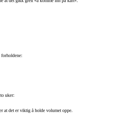
nne at det gikk greit «å komme inn på kart».
o forholdene:
to uker:
ker at det er viktig å holde volumet oppe.