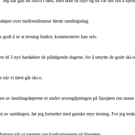
Jeg har gått litt rull-o i høst, men ikke så mye og da var det fint å kje
estløpet over mellomdistanse første samlingsdag.
er godt å se at trening funker, kommenterer han selv.
ere til 3 nye hardøkter de påfølgende dagene, for å utnytte de gode ski-
e når vi først går ski-o.
sten av landslagsløperne er under sesongåpningen på Sjusjøen om snaue 
rkant av samlingen, før jeg fortsetter med ganske mye trening. For jeg ten
noe batong når vi nærmer oss konkurransene på Sjusjøen.