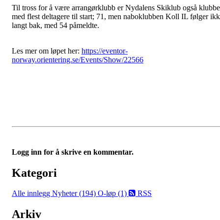
Til tross for å være arrangørklubb er Nydalens Skiklub også klubb
med flest deltagere til start; 71, men naboklubben Koll IL følger ik
langt bak, med 54 påmeldte.
Les mer om løpet her:
https://eventor-
norway.orientering.se/Events/Show/22566
Logg inn for å skrive en kommentar.
Kategori
Alle innlegg
Nyheter (194)
O-løp (1)
RSS
Arkiv