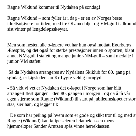
Ragne Wiklund kommer til Nydalten på søndag!
Ragne Wiklund – som fyller år i dag - er en av Norges beste
idrettsutøvere for tiden, med tre OL-medaljer og VM-gull i allroun
sist vinter på lengdeløpsskøyter.
Men som nesten alle o-løpere vet har hun også mottatt Egerbergs
Ærespris, og det også for sterke prestasjoner innen o-sporten, blant
annet NM-gull i stafett og mange junior-NM-gull – samt medalje i
junior-VM stafett.
Så da Nydalten arrangeres av Nydalens Skiklub for 80. gang på
søndag, er løpsleder Jan Kr Lygre veldig fornøyd:
- Så vidt vi vet er Nydalten det o-løpet i Norge som har blitt
arrangert flest ganger – den 80. gangen i morgen - og da å få vår
egen stjerne som Ragne (Wiklund) til start på jubileumsløpet er stor
stas, sier han, og legger til:
- De som har peiling på hvem som er gode og slikt tror til og med a
Ragne (Wiklund) kan knipe seieren i dameklassen mens
hjemmeløper Sander Arntzen spås vinne herreklassen.