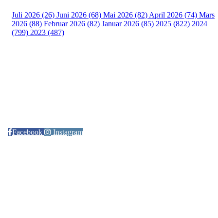
Juli 2026 (26)
Juni 2026 (68)
Mai 2026 (82)
April 2026 (74)
Mars
2026 (88)
Februar 2026 (82)
Januar 2026 (85)
2025 (822)
2024
(799)
2023 (487)
Kontaktinformasjon
Arrangør: Freidig orientering
E-post:
orientering@freidig.idrett.no
Facebook
Instagram