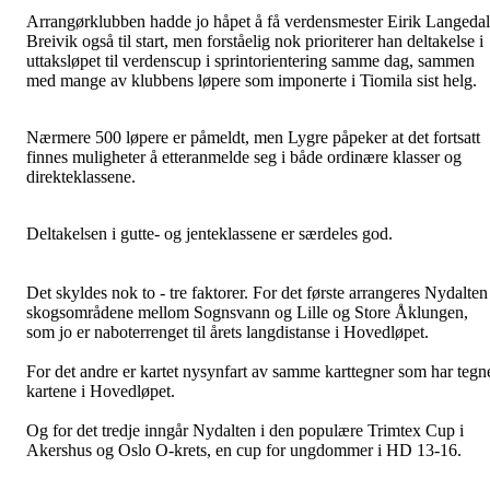
Arrangørklubben hadde jo håpet å få verdensmester Eirik Langedal
Breivik også til start, men forståelig nok prioriterer han deltakelse i
uttaksløpet til verdenscup i sprintorientering samme dag, sammen
med mange av klubbens løpere som imponerte i Tiomila sist helg.
Nærmere 500 løpere er påmeldt, men Lygre påpeker at det fortsatt
finnes muligheter å etteranmelde seg i både ordinære klasser og
direkteklassene.
Deltakelsen i gutte- og jenteklassene er særdeles god.
Det skyldes nok to - tre faktorer. For det første arrangeres Nydalten 
skogsområdene mellom Sognsvann og Lille og Store Åklungen,
som jo er naboterrenget til årets langdistanse i Hovedløpet.
For det andre er kartet nysynfart av samme karttegner som har tegn
kartene i Hovedløpet.
Og for det tredje inngår Nydalten i den populære Trimtex Cup i
Akershus og Oslo O-krets, en cup for ungdommer i HD 13-16.