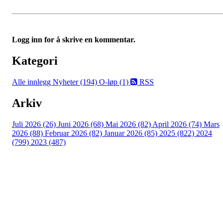
Logg inn for å skrive en kommentar.
Kategori
Alle innlegg
Nyheter (194)
O-løp (1)
RSS
Arkiv
Juli 2026 (26)
Juni 2026 (68)
Mai 2026 (82)
April 2026 (74)
Mars
2026 (88)
Februar 2026 (82)
Januar 2026 (85)
2025 (822)
2024
(799)
2023 (487)
Kontaktinformasjon
Arrangør: Freidig orientering
E-post:
orientering@freidig.idrett.no