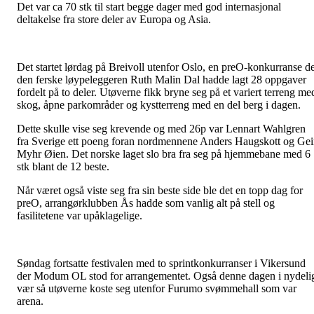
Det var ca 70 stk til start begge dager med god internasjonal
deltakelse fra store deler av Europa og Asia.
Det startet lørdag på Breivoll utenfor Oslo, en preO-konkurranse d
den ferske løypeleggeren Ruth Malin Dal hadde lagt 28 oppgaver
fordelt på to deler. Utøverne fikk bryne seg på et variert terreng me
skog, åpne parkområder og kystterreng med en del berg i dagen.
Dette skulle vise seg krevende og med 26p var Lennart Wahlgren
fra Sverige ett poeng foran nordmennene Anders Haugskott og Gei
Myhr Øien. Det norske laget slo bra fra seg på hjemmebane med 6
stk blant de 12 beste.
Når været også viste seg fra sin beste side ble det en topp dag for
preO, arrangørklubben Ås hadde som vanlig alt på stell og
fasilitetene var upåklagelige.
Søndag fortsatte festivalen med to sprintkonkurranser i Vikersund
der Modum OL stod for arrangementet. Også denne dagen i nydeli
vær så utøverne koste seg utenfor Furumo svømmehall som var
arena.