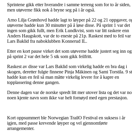
Sprintene gikk etter hverandre i samme terreng som for to år siden,
men utøverne fikk nok å bryne seg på i år også.
Arno Lilja Grønhovd hadde lagt to løyper på 22 og 21 oppgaver, o
utøverne hadde kun 30 minutter på å løse disse. På sprint 1 var det
ingen som gikk fullt, men Erik Lundkvist, som var litt raskere enn
Anders Haugskott, var de to eneste på 21p. Raskest med to feil var
Lars Baklid fra naboklubben Konnerud IL.
Etter en kort pause virket det som utøverne hadde justert seg inn og
på sprint 2 var det hele 5 stk som gikk feilfritt.
Raskest av disse var Lars Baklid som virkelig hadde en bra dag i
skogen, deretter fulgte finnene Pinja Mäkinen og Sami Torstila. 9 s
hadde kun en feil så man måtte virkelig levere for å kapre en
topplassering denne gangen.
Denne dagen var de norske spredt litt mer utover lista og det var n
noen kjente navn som ikke var helt fornøyd med egen prestasjon.
Kort oppsummert ble Norwegian TrailO Festival en suksess i år
igjen, med passe krevende løyper og vel gjennomførte
arrangementer.