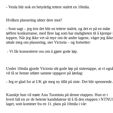
- Venla blir nok en betydelig tettere stafett en 10mila.
Hvilken plassering sikter dere mot?
- Som sagt – jeg tror det blir en tettere stafett, og det er på en måte
tøffere konkurranse, med flere lag som har muligheten til å kjempe 
toppen. Når jeg ikke vet så mye om de andre lagene, våger jeg ikke
uttale meg om plassering, sier Victoria – og fortsetter:
- Vi får konsentrere oss om å gjøre gode løp.
Under 10mila gjorde Victoria sitt gode løp på sisteetappe, at vi ogs
vil få se henne utføre samme oppgave på lørdag:
- Jeg er glad for at UK gir meg ny tillit på siste. Det blir spennende.
Kanskje hun vil møte Anu Tuomistu på denne etappen. Hun er i
hvert fall en av de heteste kandidatene til å få den etappen i NTNU
laget, som kommer fra en 11. plass på 10mila i vår: