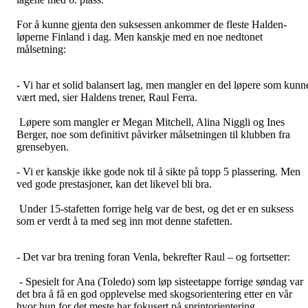
For å kunne gjenta den suksessen ankommer de fleste Halden-
løperne Finland i dag. Men kanskje med en noe nedtonet
målsetning:
- Vi har et solid balansert lag, men mangler en del løpere som kunn
vært med, sier Haldens trener, Raul Ferra.
Løpere som mangler er Megan Mitchell, Alina Niggli og Ines
Berger, noe som definitivt påvirker målsetningen til klubben fra
grensebyen.
- Vi er kanskje ikke gode nok til å sikte på topp 5 plassering. Men
ved gode prestasjoner, kan det likevel bli bra.
Under 15-stafetten forrige helg var de best, og det er en suksess
som er verdt å ta med seg inn mot denne stafetten.
- Det var bra trening foran Venla, bekrefter Raul – og fortsetter:
- Spesielt for Ana (Toledo) som løp sisteetappe forrige søndag var
det bra å få en god opplevelse med skogsorientering etter en vår
hvor hun for det meste har fokusert på sprintorientering.