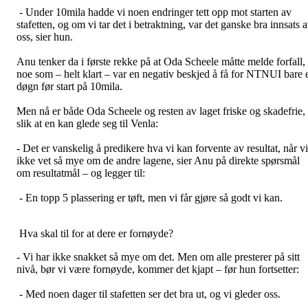
- Under 10mila hadde vi noen endringer tett opp mot starten av
stafetten, og om vi tar det i betraktning, var det ganske bra innsats 
oss, sier hun.
Anu tenker da i første rekke på at Oda Scheele måtte melde forfall,
noe som – helt klart – var en negativ beskjed å få for NTNUI bare 
døgn før start på 10mila.
Men nå er både Oda Scheele og resten av laget friske og skadefrie,
slik at en kan glede seg til Venla:
- Det er vanskelig å predikere hva vi kan forvente av resultat, når vi
ikke vet så mye om de andre lagene, sier Anu på direkte spørsmål
om resultatmål – og legger til:
- En topp 5 plassering er tøft, men vi får gjøre så godt vi kan.
Hva skal til for at dere er fornøyde?
- Vi har ikke snakket så mye om det. Men om alle presterer på sitt
nivå, bør vi være fornøyde, kommer det kjapt – før hun fortsetter:
- Med noen dager til stafetten ser det bra ut, og vi gleder oss.