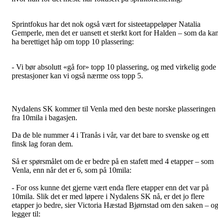
Sprintfokus har det nok også vært for sisteetappeløper Natalia
Gemperle, men det er uansett et sterkt kort for Halden – som da ka
ha berettiget håp om topp 10 plassering:
- Vi bør absolutt «gå for» topp 10 plassering, og med virkelig gode
prestasjoner kan vi også nærme oss topp 5.
Nydalens SK kommer til Venla med den beste norske plasseringen
fra 10mila i bagasjen.
Da de ble nummer 4 i Tranås i vår, var det bare to svenske og ett
finsk lag foran dem.
Så er spørsmålet om de er bedre på en stafett med 4 etapper – som
Venla, enn når det er 6, som på 10mila:
- For oss kunne det gjerne vært enda flere etapper enn det var på
10mila. Slik det er med løpere i Nydalens SK nå, er det jo flere
etapper jo bedre, sier Victoria Hæstad Bjørnstad om den saken – o
legger til: