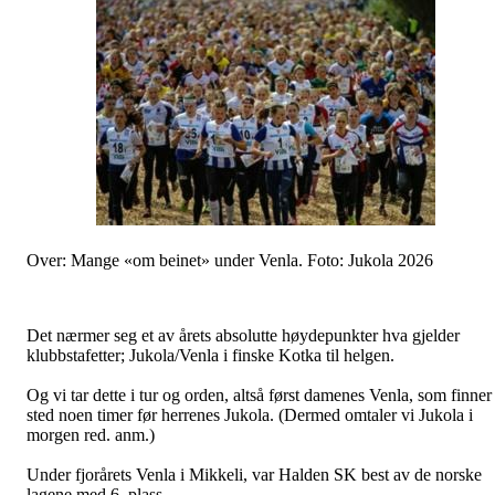
Over: Mange «om beinet» under Venla. Foto: Jukola 2026
Det nærmer seg et av årets absolutte høydepunkter hva gjelder
klubbstafetter; Jukola/Venla i finske Kotka til helgen.
Og vi tar dette i tur og orden, altså først damenes Venla, som finner
sted noen timer før herrenes Jukola. (Dermed omtaler vi Jukola i
morgen red. anm.)
Under fjorårets Venla i Mikkeli, var Halden SK best av de norske
lagene med 6. plass.