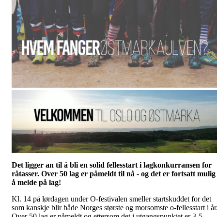
Det ligger an til å bli en solid fellesstart i lagkonkurransen for
råtasser. Over 50 lag er påmeldt til nå - og det er fortsatt mulig
å melde på lag!
Kl. 14 på lørdagen under O-festivalen smeller startskuddet for det
som kanskje blir både Norges største og morsomste o-fellesstart i år
Over 50 lag er påmeldt og ettersom det i utgangspunktet er 3-5