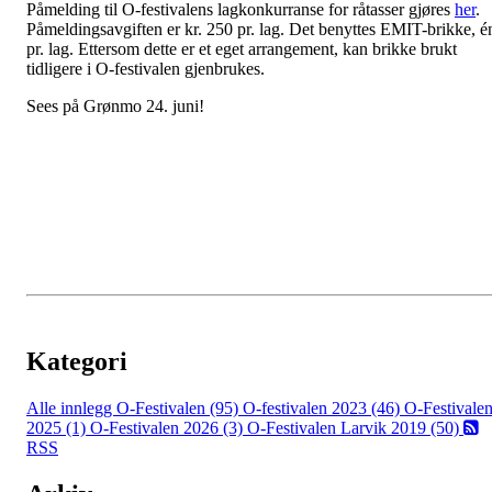
Påmelding til O-festivalens lagkonkurranse for råtasser gjøres
her
.
Påmeldingsavgiften er kr. 250 pr. lag. Det benyttes EMIT-brikke, é
pr. lag. Ettersom dette er et eget arrangement, kan brikke brukt
tidligere i O-festivalen gjenbrukes.
Sees på Grønmo 24. juni!
Kategori
Alle innlegg
O-Festivalen (95)
O-festivalen 2023 (46)
O-Festivale
2025 (1)
O-Festivalen 2026 (3)
O-Festivalen Larvik 2019 (50)
RSS