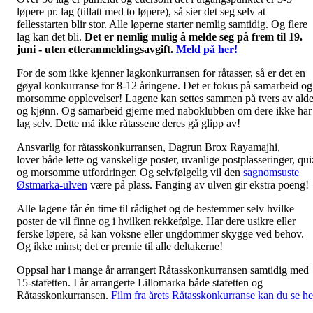
løpere pr. lag (tillatt med to løpere), så sier det seg selv at
fellesstarten blir stor. Alle løperne starter nemlig samtidig. Og flere
lag kan det bli.
Det er nemlig mulig å melde seg på frem til 19.
juni - uten etteranmeldingsavgift.
Meld på her!
For de som ikke kjenner lagkonkurransen for råtasser, så er det en
gøyal konkurranse for 8-12 åringene. Det er fokus på samarbeid og
morsomme opplevelser! Lagene kan settes sammen på tvers av alde
og kjønn. Og samarbeid gjerne med naboklubben om dere ikke har
lag selv. Dette må ikke råtassene deres gå glipp av!
Ansvarlig for råtasskonkurransen, Dagrun Brox Rayamajhi,
lover både lette og vanskelige poster, uvanlige postplasseringer, qui
og morsomme utfordringer. Og selvfølgelig vil den
sagnomsuste
Østmarka-ulven
være på plass. Fanging av ulven gir ekstra poeng!
Alle lagene får én time til rådighet og de bestemmer selv hvilke
poster de vil finne og i hvilken rekkefølge. Har dere usikre eller
ferske løpere, så kan voksne eller ungdommer skygge ved behov.
Og ikke minst; det er premie til alle deltakerne!
Oppsal har i mange år arrangert Råtasskonkurransen samtidig med
15-stafetten. I år arrangerte Lillomarka både stafetten og
Råtasskonkurransen.
Film fra årets Råtasskonkurranse kan du se he