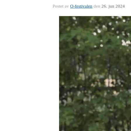
Postet av
O-festivalen
den
26. jun 2024