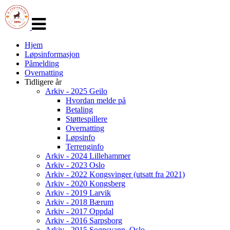
Veksle
navigasjon
Hjem
Løpsinformasjon
Påmelding
Overnatting
Tidligere år
Arkiv - 2025 Geilo
Hvordan melde på
Betaling
Støttespillere
Overnatting
Løpsinfo
Terrenginfo
Arkiv - 2024 Lillehammer
Arkiv - 2023 Oslo
Arkiv - 2022 Kongsvinger (utsatt fra 2021)
Arkiv - 2020 Kongsberg
Arkiv - 2019 Larvik
Arkiv - 2018 Bærum
Arkiv - 2017 Oppdal
Arkiv - 2016 Sarpsborg
Arkiv - 2015 Sognsvann, Oslo