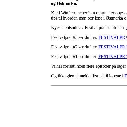
og Østmarka.
Kjell Winther mener han omtrent er oppvoks
tips til hvordan man bør løpe i Østmarka og
Nyeste episode av Festivalprat ser du har:
Festivalprat #3 ser du her:
FESTIVALPRA
Festivalprat #2 ser du her:
FESTIVALPRA
Festivalprat #1 ser du her:
FESTIVALPRA
Vi har fortsatt noen flere episoder på lager
Og ikke glem å melde deg på til løpene i
Kontaktinformasjon
Arrangør: Freidig orientering