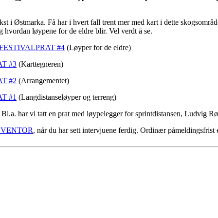
t i Østmarka. Få har i hvert fall trent mer med kart i dette skogsområd
 hvordan løypene for de eldre blir. Vel verdt å se.
FESTIVALPRAT #4
(Løyper for de eldre)
T #3
(Karttegneren)
T #2
(Arrangementet)
T #1
(Langdistanseløyper og terreng)
. Bl.a. har vi tatt en prat med løypelegger for sprintdistansen, Ludvig R
EVENTOR
, når du har sett intervjuene ferdig.
Ordinær påmeldingsfrist e