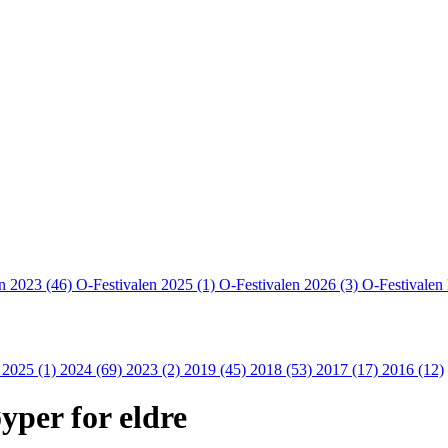
en 2023 (46)
O-Festivalen 2025 (1)
O-Festivalen 2026 (3)
O-Festivalen
 2025 (1)
2024 (69)
2023 (2)
2019 (45)
2018 (53)
2017 (17)
2016 (12)
yper for eldre