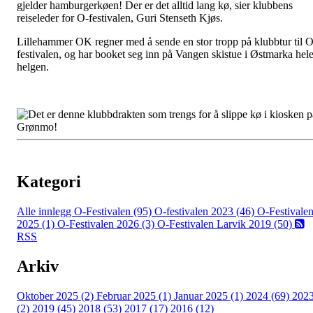
gjelder hamburgerkøen! Der er det alltid lang kø, sier klubbens
reiseleder for O-festivalen, Guri Stenseth Kjøs.
Lillehammer OK regner med å sende en stor tropp på klubbtur til O
festivalen, og har booket seg inn på Vangen skistue i Østmarka hel
helgen.
Kategori
Alle innlegg
O-Festivalen (95)
O-festivalen 2023 (46)
O-Festivale
2025 (1)
O-Festivalen 2026 (3)
O-Festivalen Larvik 2019 (50)
RSS
Arkiv
Oktober 2025 (2)
Februar 2025 (1)
Januar 2025 (1)
2024 (69)
202
(2)
2019 (45)
2018 (53)
2017 (17)
2016 (12)