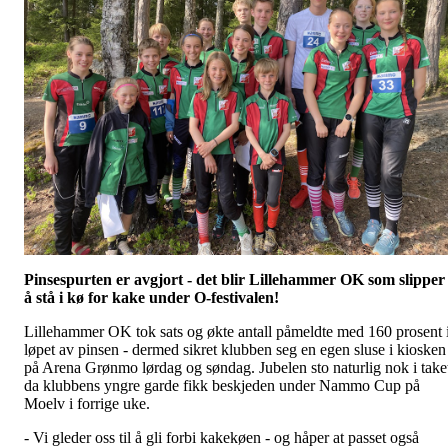
Pinsespurten er avgjort - det blir Lillehammer OK som slipper
å stå i kø for kake under O-festivalen!
Lillehammer OK tok sats og økte antall påmeldte med 160 prosent 
løpet av pinsen - dermed sikret klubben seg en egen sluse i kiosken
på Arena Grønmo lørdag og søndag. Jubelen sto naturlig nok i take
da klubbens yngre garde fikk beskjeden under Nammo Cup på
Moelv i forrige uke.
-
Vi gleder oss til å gli forbi kakekøen - og håper at passet også