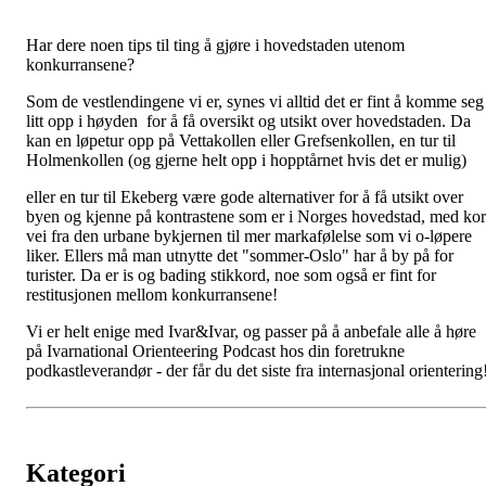
Har dere noen tips til ting å gjøre i hovedstaden utenom
konkurransene?
Som de vestlendingene vi er, synes vi alltid det er fint å komme seg
litt opp i høyden for å få oversikt og utsikt over hovedstaden. Da
kan en løpetur opp på Vettakollen eller Grefsenkollen, en tur til
Holmenkollen (og gjerne helt opp i hopptårnet hvis det er mulig)
eller en tur til Ekeberg være gode alternativer for å få utsikt over
byen og kjenne på kontrastene som er i Norges hovedstad, med kor
vei fra den urbane bykjernen til mer markafølelse som vi o-løpere
liker. Ellers må man
utnytte det "sommer-Oslo" har å by på for
turister. Da er is og bading stikkord, noe som også er fint for
restitusjonen mellom konkurransene!
Vi er helt enige med Ivar&Ivar, og passer på å anbefale alle å høre
på Ivarnational Orienteering Podcast hos din foretrukne
podkastleverandør - der får du det siste fra internasjonal orientering
Kategori