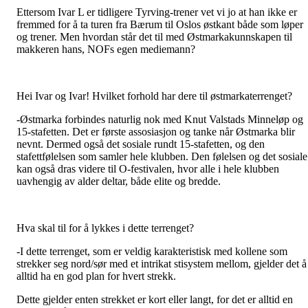
Ettersom Ivar L er tidligere Tyrving-trener vet vi jo at han ikke er
fremmed for å ta turen fra Bærum til Oslos østkant både som løper
og trener. Men hvordan står det til med Østmarkakunnskapen til
makkeren hans, NOFs egen mediemann?
Hei Ivar og Ivar!
Hvilket forhold har dere til østmarkaterrenget?
-Østmarka forbindes naturlig nok med Knut Valstads Minneløp og
15-stafetten. Det er første assosiasjon og tanke når Østmarka blir
nevnt. Dermed også det sosiale rundt 15-stafetten, og den
stafettfølelsen som samler hele klubben. Den følelsen og det sosiale
kan også dras videre til O-festivalen, hvor alle i hele klubben
uavhengig av alder deltar, både elite og bredde.
Hva skal til for å lykkes i dette terrenget?
-
I dette terrenget, som er veldig karakteristisk med kollene som
strekker seg nord/sør med et intrikat stisystem mellom, gjelder det å
alltid ha en god plan for hvert strekk.
Dette gjelder enten strekket er kort eller langt, for det er alltid en