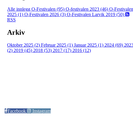
Alle innlegg
O-Festivalen (95)
O-festivalen 2023 (46)
O-Festivale
2025 (1)
O-Festivalen 2026 (3)
O-Festivalen Larvik 2019 (50)
RSS
Arkiv
Oktober 2025 (2)
Februar 2025 (1)
Januar 2025 (1)
2024 (69)
202
(2)
2019 (45)
2018 (53)
2017 (17)
2016 (12)
Kontaktinformasjon
Arrangør: Freidig orientering
E-post:
orientering@freidig.idrett.no
Facebook
Instagram