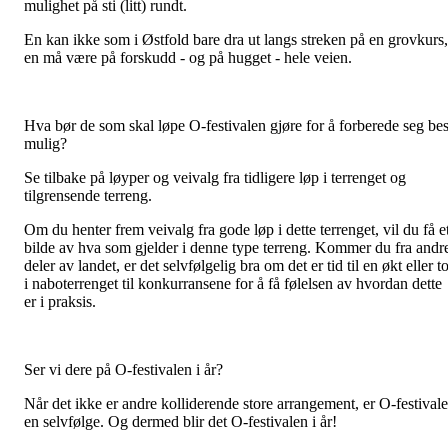
mulighet på sti (litt) rundt.
En kan ikke som i Østfold bare dra ut langs streken på en grovkurs,
en må være på forskudd - og på hugget - hele veien.
Hva bør de som skal løpe O-festivalen gjøre for å forberede seg bes
mulig?
Se tilbake på løyper og veivalg fra tidligere løp i terrenget og
tilgrensende terreng.
Om du henter frem veivalg fra gode løp i dette terrenget, vil du få e
bilde av hva som gjelder i denne type terreng. Kommer du fra andr
deler av landet, er det selvfølgelig bra om det er tid til en økt eller t
i naboterrenget til konkurransene for å få følelsen av hvordan dette
er i praksis.
Ser vi dere på O-festivalen i år?
Når det ikke er andre kolliderende store arrangement, er O-festival
en selvfølge. Og dermed blir det O-festivalen i år!