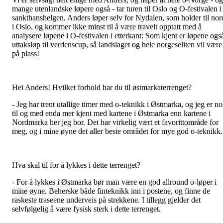
mange utenlandske løpere også - tar turen til Oslo og O-festivalen i
sankthanshelgen. Anders løper selv for Nydalen, som holder til nor
i Oslo, og kommer ikke minst til å være travelt opptatt med å
analysere løpene i O-festivalen i etterkant: Som kjent er løpene ogs
uttaksløp til verdenscup, så landslaget og hele norgeseliten vil være
på plass!
Hei Anders! Hvilket forhold har du til østmarkaterrenget?
- Jeg har trent utallige timer med o-teknikk i Østmarka, og jeg er n
til og med enda mer kjent med kartene i Østmarka enn kartene i
Nordmarka her jeg bor. Det har virkelig vært et favorittområde for
meg, og i mine øyne det aller beste området for mye god o-teknikk.
Hva skal til for å lykkes i dette terrenget?
- For å lykkes i Østmarka bør man være en god allround o-løper i
mine øyne. Beherske både finteknikk inn i postene, og finne de
raskeste traseene underveis på strekkene. I tillegg gjelder det
selvfølgelig å være fysisk sterk i dette terrenget.