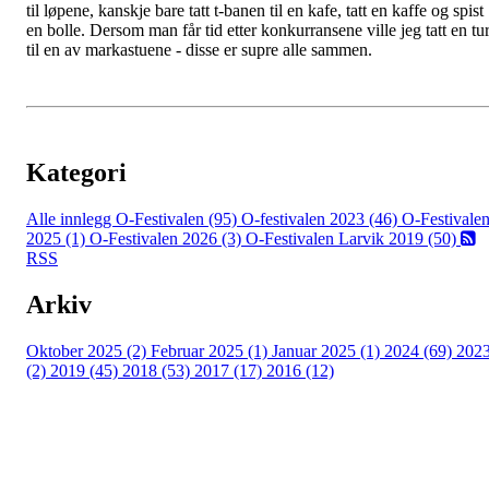
til løpene, kanskje bare tatt t-banen til en kafe, tatt en kaffe og spist
en bolle. Dersom man får tid etter konkurransene ville jeg tatt en tu
til en av markastuene - disse er supre alle sammen.
Kategori
Alle innlegg
O-Festivalen (95)
O-festivalen 2023 (46)
O-Festivale
2025 (1)
O-Festivalen 2026 (3)
O-Festivalen Larvik 2019 (50)
RSS
Arkiv
Oktober 2025 (2)
Februar 2025 (1)
Januar 2025 (1)
2024 (69)
202
(2)
2019 (45)
2018 (53)
2017 (17)
2016 (12)
Kontaktinformasjon