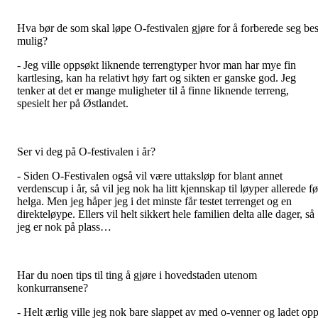
Hva bør de som skal løpe O-festivalen gjøre for å forberede seg bes
mulig?
- Jeg ville oppsøkt liknende terrengtyper hvor man har mye fin
kartlesing, kan ha relativt høy fart og sikten er ganske god. Jeg
tenker at det er mange muligheter til å finne liknende terreng,
spesielt her på Østlandet.
Ser vi deg på O-festivalen i år?
- Siden O-Festivalen også vil være uttaksløp for blant annet
verdenscup i år, så vil jeg nok ha litt kjennskap til løyper allerede fø
helga. Men jeg håper jeg i det minste får testet terrenget og en
direkteløype. Ellers vil helt sikkert hele familien delta alle dager, så
jeg er nok på plass…
Har du noen tips til ting å gjøre i hovedstaden utenom
konkurransene?
- Helt ærlig ville jeg nok bare slappet av med o-venner og ladet op