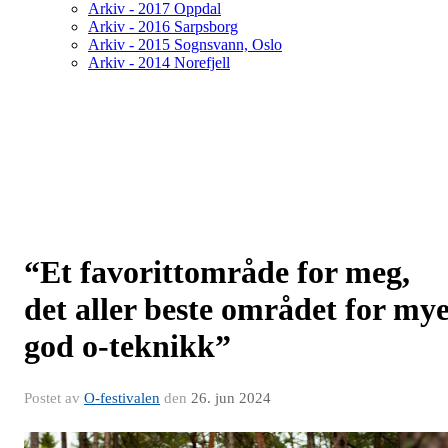
Arkiv - 2017 Oppdal
Arkiv - 2016 Sarpsborg
Arkiv - 2015 Sognsvann, Oslo
Arkiv - 2014 Norefjell
“Et favorittområde for meg,
det aller beste området for my
god o-teknikk”
Postet av
O-festivalen
den
26. jun 2024