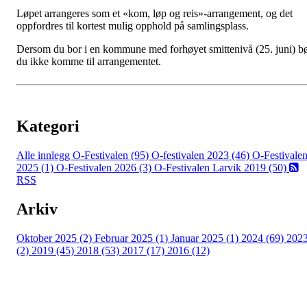
Løpet arrangeres som et «kom, løp og reis»-arrangement, og det
oppfordres til kortest mulig opphold på samlingsplass.
Dersom du bor i en kommune med forhøyet smittenivå (25. juni) b
du ikke komme til arrangementet.
Kategori
Alle innlegg
O-Festivalen (95)
O-festivalen 2023 (46)
O-Festivale
2025 (1)
O-Festivalen 2026 (3)
O-Festivalen Larvik 2019 (50)
RSS
Arkiv
Oktober 2025 (2)
Februar 2025 (1)
Januar 2025 (1)
2024 (69)
202
(2)
2019 (45)
2018 (53)
2017 (17)
2016 (12)