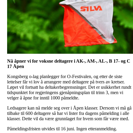
Nå åpner vi for voksne deltagere i AK-, AM-, AL-, B 17- og C
17 Åpen
Kongsberg o-lag planlegger for O-Festivalen, og etter de siste
lettelser får vi lov å arrangere med deltagere på tvers av kretser.
Løpet vil fortsatt ha deltakerbegrensninger. Det er usikkerhet rundt
tidspunktet for regjeringens gjenåpningsplan til trinn 3, men vi
velger å åpne for inntil 1000 påmeldte.
Ledsagere kan nå melde seg over i Åpen klasser. Dersom vi må gå
tilbake til 600 deltagere så har vi lister fra dagens påmelding i alle
klasser. Dette vil da være grunnlaget for hvem som får være med.
Påmeldingsfristen utvides til 16 juni. Ingen etteranmelding.