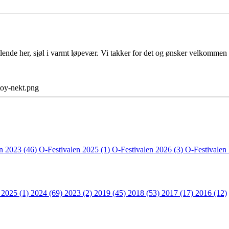
fyllende her, sjøl i varmt løpevær. Vi takker for det og ønsker velkommen 
en 2023 (46)
O-Festivalen 2025 (1)
O-Festivalen 2026 (3)
O-Festivalen
 2025 (1)
2024 (69)
2023 (2)
2019 (45)
2018 (53)
2017 (17)
2016 (12)