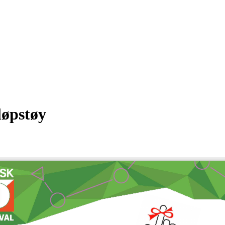
løpstøy