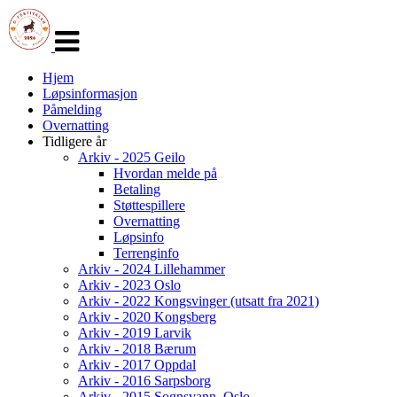
Veksle
navigasjon
Hjem
Løpsinformasjon
Påmelding
Overnatting
Tidligere år
Arkiv - 2025 Geilo
Hvordan melde på
Betaling
Støttespillere
Overnatting
Løpsinfo
Terrenginfo
Arkiv - 2024 Lillehammer
Arkiv - 2023 Oslo
Arkiv - 2022 Kongsvinger (utsatt fra 2021)
Arkiv - 2020 Kongsberg
Arkiv - 2019 Larvik
Arkiv - 2018 Bærum
Arkiv - 2017 Oppdal
Arkiv - 2016 Sarpsborg
Arkiv - 2015 Sognsvann, Oslo