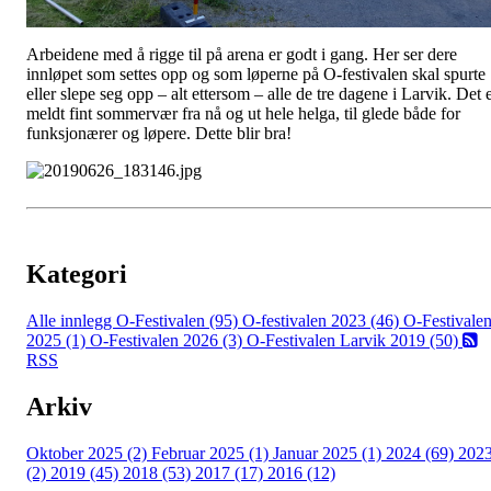
Arbeidene med å rigge til på arena er godt i gang. Her ser dere
innløpet som settes opp og som løperne på O-festivalen skal spurte
eller slepe seg opp – alt ettersom – alle de tre dagene i Larvik. Det 
meldt fint sommervær fra nå og ut hele helga, til glede både for
funksjonærer og løpere. Dette blir bra!
Kategori
Alle innlegg
O-Festivalen (95)
O-festivalen 2023 (46)
O-Festivale
2025 (1)
O-Festivalen 2026 (3)
O-Festivalen Larvik 2019 (50)
RSS
Arkiv
Oktober 2025 (2)
Februar 2025 (1)
Januar 2025 (1)
2024 (69)
202
(2)
2019 (45)
2018 (53)
2017 (17)
2016 (12)