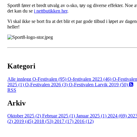
Sport8 fører et bredt utvalg av o-sko, tøy og diverse effekter. Noe a
det kan du se
i nettbutikken her
.
Vi skal ikke se bort fra at det blir et par gode tilbud i løpet av dage
heller!
Kategori
Alle innlegg
O-Festivalen (95)
O-festivalen 2023 (46)
O-Festivale
2025 (1)
O-Festivalen 2026 (3)
O-Festivalen Larvik 2019 (50)
RSS
Arkiv
Oktober 2025 (2)
Februar 2025 (1)
Januar 2025 (1)
2024 (69)
202
(2)
2019 (45)
2018 (53)
2017 (17)
2016 (12)