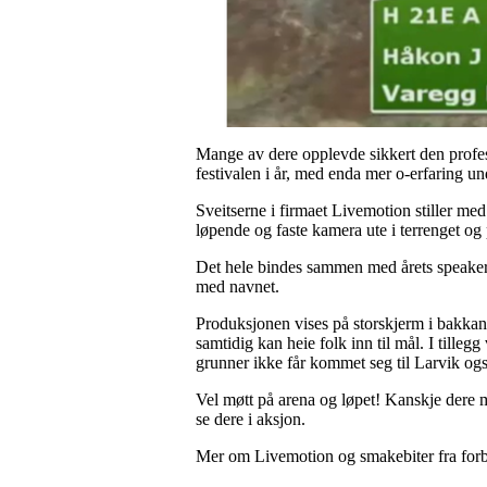
Mange av dere opplevde sikkert den profe
festivalen i år, med enda mer o-erfaring un
Sveitserne i firmaet Livemotion stiller me
løpende og faste kamera ute i terrenget og 
Det hele bindes sammen med årets speaker 
med navnet.
Produksjonen vises på storskjerm i bakkant 
samtidig kan heie folk inn til mål. I tille
grunner ikke får kommet seg til Larvik og
Vel møtt på arena og løpet! Kanskje dere 
se dere i aksjon.
Mer om Livemotion og smakebiter fra forb