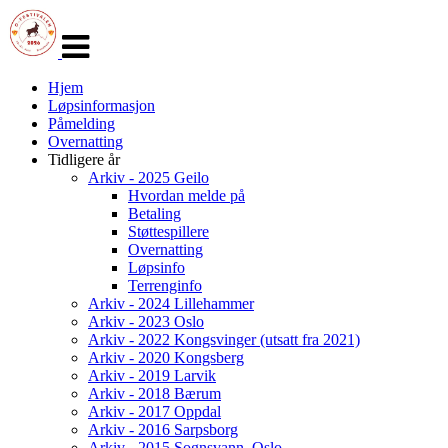
Veksle
navigasjon
Hjem
Løpsinformasjon
Påmelding
Overnatting
Tidligere år
Arkiv - 2025 Geilo
Hvordan melde på
Betaling
Støttespillere
Overnatting
Løpsinfo
Terrenginfo
Arkiv - 2024 Lillehammer
Arkiv - 2023 Oslo
Arkiv - 2022 Kongsvinger (utsatt fra 2021)
Arkiv - 2020 Kongsberg
Arkiv - 2019 Larvik
Arkiv - 2018 Bærum
Arkiv - 2017 Oppdal
Arkiv - 2016 Sarpsborg
Arkiv - 2015 Sognsvann, Oslo