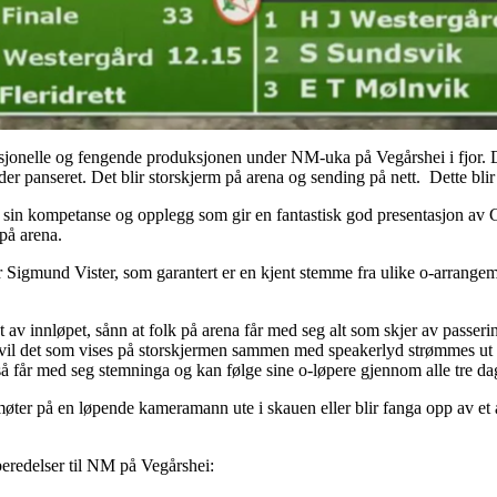
sjonelle og fengende produksjonen under NM-uka på Vegårshei i fjor.
der panseret. Det blir storskjerm på arena og sending på nett. Dette blir
d sin kompetanse og opplegg som gir en fantastisk god presentasjon av GP
på arena.
Sigmund Vister, som garantert er en kjent stemme fra ulike o-arrange
av innløpet, sånn at folk på arena får med seg alt som skjer av passerin
gg vil det som vises på storskjermen sammen med speakerlyd strømmes ut p
så får med seg stemninga og kan følge sine o-løpere gjennom alle tre da
møter på en løpende kameramann ute i skauen eller blir fanga opp av et
eredelser til NM på Vegårshei: