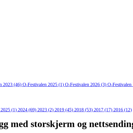
en 2023 (46)
O-Festivalen 2025 (1)
O-Festivalen 2026 (3)
O-Festivalen
 2025 (1)
2024 (69)
2023 (2)
2019 (45)
2018 (53)
2017 (17)
2016 (12)
g med storskjerm og nettsendin