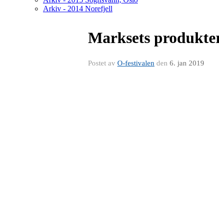
Arkiv - 2014 Norefjell
Marksets produkte
Postet av
O-festivalen
den
6. jan 2019