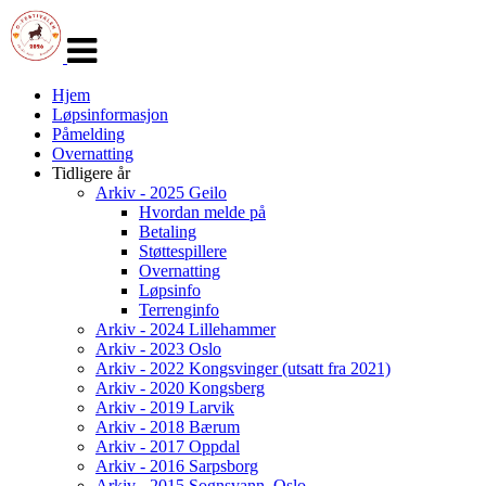
Veksle
navigasjon
Hjem
Løpsinformasjon
Påmelding
Overnatting
Tidligere år
Arkiv - 2025 Geilo
Hvordan melde på
Betaling
Støttespillere
Overnatting
Løpsinfo
Terrenginfo
Arkiv - 2024 Lillehammer
Arkiv - 2023 Oslo
Arkiv - 2022 Kongsvinger (utsatt fra 2021)
Arkiv - 2020 Kongsberg
Arkiv - 2019 Larvik
Arkiv - 2018 Bærum
Arkiv - 2017 Oppdal
Arkiv - 2016 Sarpsborg
Arkiv - 2015 Sognsvann, Oslo