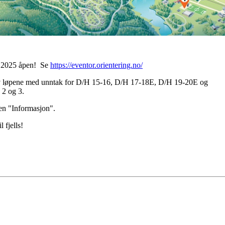
en 2025 åpen! Se
https://eventor.orientering.no/
 av løpene med unntak for D/H 15-16, D/H 17-18E, D/H 19-20E og
 2 og 3.
nen "Informasjon".
 fjells!