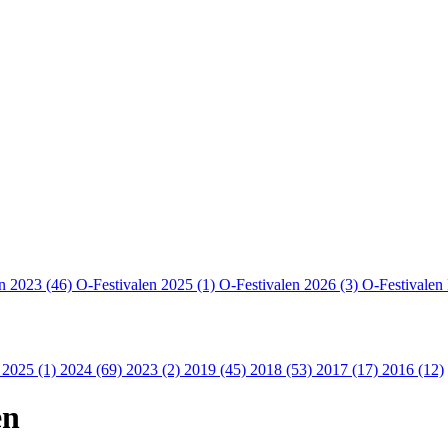
en 2023 (46)
O-Festivalen 2025 (1)
O-Festivalen 2026 (3)
O-Festivalen
 2025 (1)
2024 (69)
2023 (2)
2019 (45)
2018 (53)
2017 (17)
2016 (12)
en