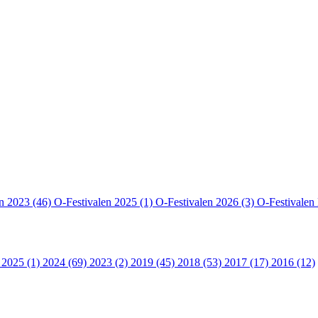
en 2023 (46)
O-Festivalen 2025 (1)
O-Festivalen 2026 (3)
O-Festivalen
 2025 (1)
2024 (69)
2023 (2)
2019 (45)
2018 (53)
2017 (17)
2016 (12)