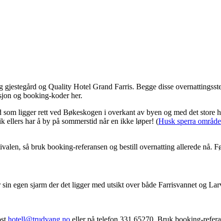
gjestegård og Quality Hotel Grand Farris. Begge disse overnattingsstede
sjon og booking-koder her.
 som ligger rett ved Bøkeskogen i overkant av byen og med det store h
vik ellers har å by på sommerstid når en ikke løper! (
Husk sperra område 
ivalen, så bruk booking-referansen og bestill overnatting allerede nå. F
 sin egen sjarm der det ligger med utsikt over både Farrisvannet og La
ost
hotell@trudvang.no
eller på telefon 331 65270. Bruk booking-refer