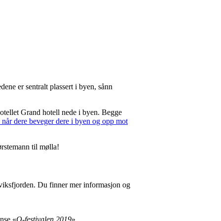
ne er sentralt plassert i byen, sånn
otellet Grand hotell nede i byen. Begge
når dere beveger dere i byen og opp mot
ørstemann til mølla!
rviksfjorden. Du finner mer informasjon og
anse «
O-festivalen 2019
».