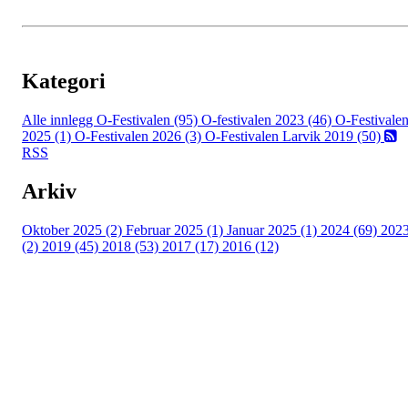
Kategori
Alle innlegg
O-Festivalen (95)
O-festivalen 2023 (46)
O-Festivale
2025 (1)
O-Festivalen 2026 (3)
O-Festivalen Larvik 2019 (50)
RSS
Arkiv
Oktober 2025 (2)
Februar 2025 (1)
Januar 2025 (1)
2024 (69)
202
(2)
2019 (45)
2018 (53)
2017 (17)
2016 (12)
Kontaktinformasjon
Arrangør: Freidig orientering
E-post:
orientering@freidig.idrett.no