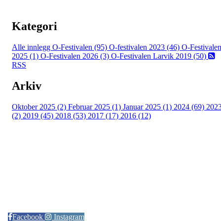
Kategori
Alle innlegg
O-Festivalen (95)
O-festivalen 2023 (46)
O-Festivale
2025 (1)
O-Festivalen 2026 (3)
O-Festivalen Larvik 2019 (50)
RSS
Arkiv
Oktober 2025 (2)
Februar 2025 (1)
Januar 2025 (1)
2024 (69)
202
(2)
2019 (45)
2018 (53)
2017 (17)
2016 (12)
Kontaktinformasjon
Arrangør: Freidig orientering
E-post:
orientering@freidig.idrett.no
Facebook
Instagram