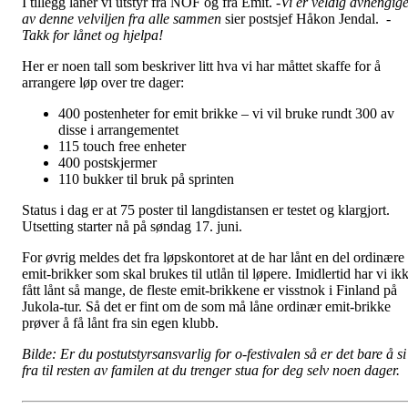
I tillegg låner vi utstyr fra NOF og fra Emit.
-Vi er veldig avhengig
av denne velviljen fra alle sammen
sier postsjef Håkon Jendal.
-
Takk for lånet og hjelpa!
Her er noen tall som beskriver litt hva vi har måttet skaffe for å
arrangere løp over tre dager:
400 postenheter for emit brikke – vi vil bruke rundt 300 av
disse i arrangementet
115 touch free enheter
400 postskjermer
110 bukker til bruk på sprinten
Status i dag er at 75 poster til langdistansen er testet og klargjort.
Utsetting starter nå på søndag 17. juni.
For øvrig meldes det fra løpskontoret at de har lånt en del ordinære
emit-brikker som skal brukes til utlån til løpere. Imidlertid har vi ik
fått lånt så mange, de fleste emit-brikkene er visstnok i Finland på
Jukola-tur. Så det er fint om de som må låne ordinær emit-brikke
prøver å få lånt fra sin egen klubb.
Bilde: Er du postutstyrsansvarlig for o-festivalen så er det bare å si
fra til resten av familen at du trenger stua for deg selv noen dager.