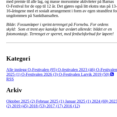
med premie til alle lag, og masse morsomme aktiviteter på Barnas
O-Festival for de opp til 12 år. Det gjøres også litt ekstra stas på 13-
16-åringene med et sosialt arrangement i form av egen strandfest fo
ungdommen på Sankthansaften.
Bilde: Fossumløper i sprint-terrenget på Fornebu. For ordens
skyld: Som et trent øye kanskje har avslørt allerede: bildet er en
fotomontasje. Terrenget er sperret, med ferdselsforbud for løpere!
Kategori
Alle innlegg
O-Festivalen (95)
O-festivalen 2023 (46)
O-Festivale
2025 (1)
O-Festivalen 2026 (3)
O-Festivalen Larvik 2019 (50)
RSS
Arkiv
Oktober 2025 (2)
Februar 2025 (1)
Januar 2025 (1)
2024 (69)
202
(2)
2019 (45)
2018 (53)
2017 (17)
2016 (12)