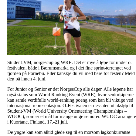
Student-VM, norgescup og WRE. Det er mye å løpe for under o-
festivalen, både i Bærumsmarka og i det fine sprint-terrenget ved
fjorden på Fornebu. Eller kanskje du vil med bare for festen? Meld
deg på innen 4. juni.
For Junior og Senior er det NorgesCup alle dager. Alle løpene har
også status som World Ranking Event (WRE), hvor seniorløperne
kan samle verdifulle world-ranking poeng som kan bli viktige ved
internasjonal representasjon. O-Festivalen er dessuten uttaksløp til
Student-VM (World University Orienteering Championships –
WUOC), som er et mål for mange unge seniorer. WUOC arrangere
i Kuortane, Finland, 17.-21.juli.
De yngre kan som alltid glede seg til en morsom lagkonkurranse