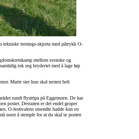
 tekniske trenings-skjorta med påtrykk O-
 ungdomskretskamp mellom svenske og
samtidig tok seg bryderiet med å lage løp
mor. Marie sier hun skal nesten helt
området rundt flystripa på Eggemoen. De har
oen poster. Dessuten er det endel groper
armen. O-festivalens utsendte hadde kun en
stå noen å stemple for at du skal se posten