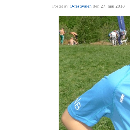
Postet av
O-festivalen
den
27. mai 2018