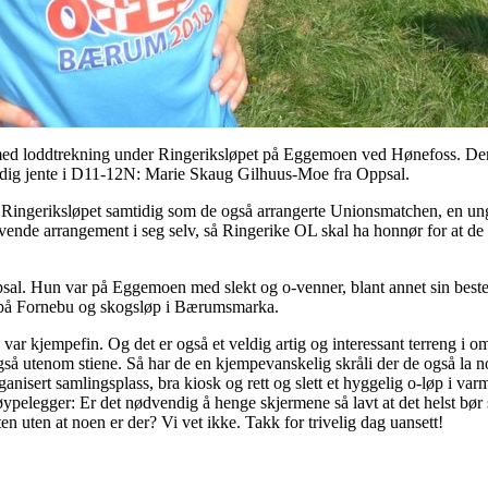
g med loddtrekning under Ringeriksløpet på Eggemoen ved Hønefoss. Den
g jente i D11-12N: Marie Skaug Gilhuus-Moe fra Oppsal.
ke Ringeriksløpet samtidig som de også arrangerte Unionsmatchen, en
ende arrangement i seg selv, så Ringerike OL skal ha honnør for at de 
psal. Hun var på Eggemoen med slekt og o-venner, blant annet sin beste
t på Fornebu og skogsløp i Bærumsmarka.
 var kjempefin. Og det er også et veldig artig og interessant terreng i 
også utenom stiene. Så har de en kjempevanskelig skråli der de også la n
rganisert samlingsplass, bra kiosk og rett og slett et hyggelig o-løp i v
løypelegger: Er det nødvendig å henge skjermene så lavt at det helst bør 
n uten at noen er der? Vi vet ikke. Takk for trivelig dag uansett!