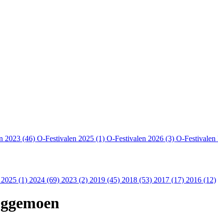
en 2023 (46)
O-Festivalen 2025 (1)
O-Festivalen 2026 (3)
O-Festivalen
 2025 (1)
2024 (69)
2023 (2)
2019 (45)
2018 (53)
2017 (17)
2016 (12)
 Eggemoen