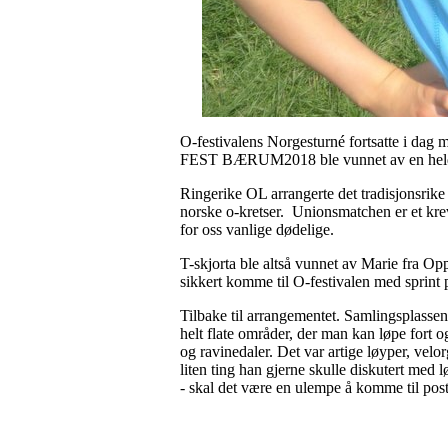
O-festivalens Norgesturné fortsatte i da
FEST BÆRUM2018 ble vunnet av en heldi
Ringerike OL arrangerte det tradisjonsri
norske o-kretser. Unionsmatchen er et krev
for oss vanlige dødelige.
T-skjorta ble altså vunnet av Marie fra Op
sikkert komme til O-festivalen med sprin
Tilbake til arrangementet. Samlingsplassen
helt flate områder, der man kan løpe fort 
og ravinedaler. Det var artige løyper, velo
liten ting han gjerne skulle diskutert med 
- skal det være en ulempe å komme til poste