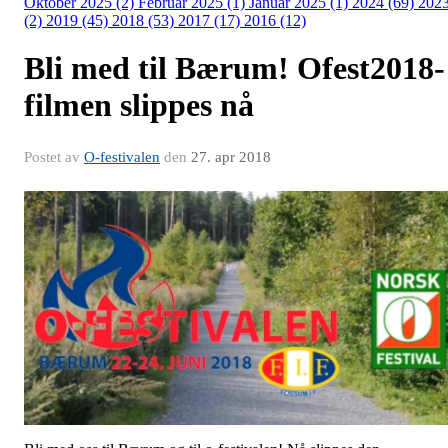
Oktober 2025 (2)
Februar 2025 (1)
Januar 2025 (1)
2024 (69)
202
(2)
2019 (45)
2018 (53)
2017 (17)
2016 (12)
Bli med til Bærum! Ofest2018-
filmen slippes nå
Postet av
O-festivalen
den
27. apr 2018