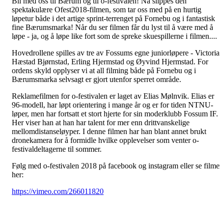
Bli med oss til Bærum og til o-festivalen! Nå slippes den
spektakulære Ofest2018-filmen, som tar oss med på en hurtig
løpetur både i det artige sprint-terrenget på Fornebu og i fantastisk
fine Bærumsmarka! Når du ser filmen får du lyst til å være med å
løpe - ja, og å løpe like fort som de spreke skuespillerne i filmen....
Hovedrollene spilles av tre av Fossums egne juniorløpere - Victoria
Hæstad Bjørnstad, Erling Hjermstad og Øyvind Hjermstad. For
ordens skyld opplyser vi at all filming både på Fornebu og i
Bærumsmarka selvsagt er gjort utenfor sperret område.
Reklamefilmen for o-festivalen er laget av Elias Mølnvik. Elias er
96-modell, har løpt orientering i mange år og er for tiden NTNU-
løper, men har fortsatt et stort hjerte for sin moderklubb Fossum IF.
Her viser han at han har talent for mer enn drittvanskelige
mellomdistanseløyper. I denne filmen har han blant annet brukt
dronekamera for å formidle hvilke opplevelser som venter o-
festivaldeltagerne til sommer.
Følg med o-festivalen 2018 på facebook og instagram eller se film
her:
https://vimeo.com/266011820