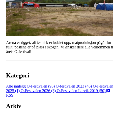
Arena er rigget, alt teknisk er koblet opp, matproduksjon pågår for
fullt, postene er på plass i skogen. Vi ønsker dere alle velkommen ti
årets O-festival!
Kategori
Alle innlegg
O-Festivalen (95)
O-festivalen 2023 (46)
O-Festivale
2025 (1)
O-Festivalen 2026 (3)
O-Festivalen Larvik 2019 (50)
RSS
Arkiv