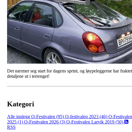
Det nærmer seg start for dagens sprint, og løypeleggerne har fraktet
detaljene ut i terrenget!
Kategori
Alle innlegg
O-Festivalen (95)
O-festivalen 2023 (46)
O-Festivale
2025 (1)
O-Festivalen 2026 (3)
O-Festivalen Larvik 2019 (50)
RSS