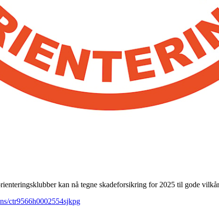
rienteringsklubber kan nå tegne skadeforsikring for 2025 til gode vilkår
sens/ctr9566h0002554sjkpg