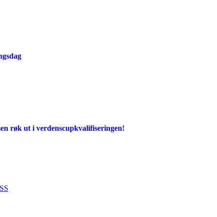
ingsdag
en røk ut i verdenscupkvalifiseringen!
SS