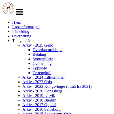
Veksle
navigasjon
Hjem
Løpsinformasjon
Påmelding
Overnatting
Tidligere år
Arkiv - 2025 Geilo
Hvordan melde på
Betaling
Støttespillere
Overnatting
Løpsinfo
Terrenginfo
Arkiv - 2024 Lillehammer
Arkiv - 2023 Oslo
Arkiv - 2022 Kongsvinger (utsatt fra 2021)
Arkiv - 2020 Kongsberg
Arkiv - 2019 Larvik
Arkiv - 2018 Bærum
Arkiv - 2017 Oppdal
Arkiv - 2016 Sarpsborg
Arkiv - 2015 Sognsvann, Oslo