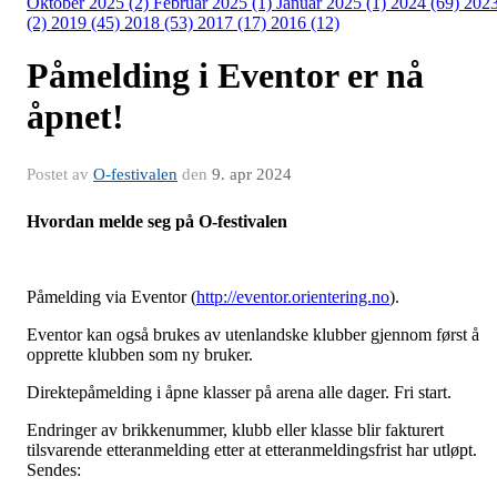
Oktober 2025 (2)
Februar 2025 (1)
Januar 2025 (1)
2024 (69)
202
(2)
2019 (45)
2018 (53)
2017 (17)
2016 (12)
Påmelding i Eventor er nå
åpnet!
Postet av
O-festivalen
den
9. apr 2024
Hvordan melde seg på O-festivalen
Påmelding via Eventor (
http://eventor.orientering.no
).
Eventor kan også brukes av utenlandske klubber gjennom først å
opprette klubben som ny bruker.
Direktepåmelding i åpne klasser på arena alle dager. Fri start.
Endringer av brikkenummer, klubb eller klasse blir fakturert
tilsvarende etteranmelding etter at etteranmeldingsfrist har utløpt.
Sendes: