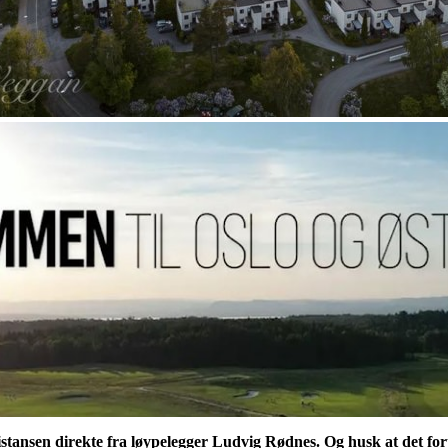
istansen direkte fra løypelegger Ludvig Rødnes. Og husk at det fort