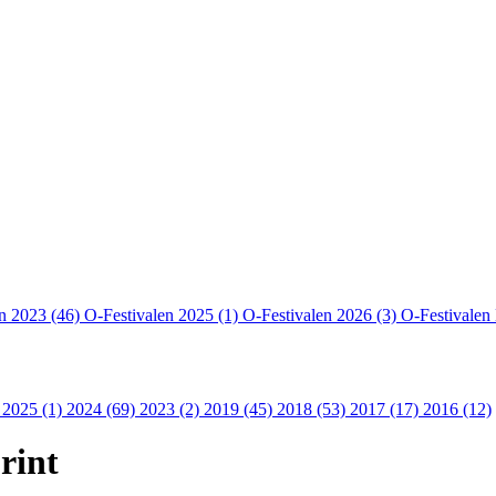
en 2023 (46)
O-Festivalen 2025 (1)
O-Festivalen 2026 (3)
O-Festivalen
 2025 (1)
2024 (69)
2023 (2)
2019 (45)
2018 (53)
2017 (17)
2016 (12)
rint