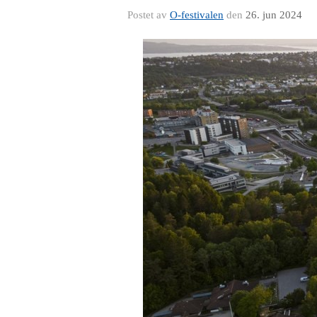
Postet av
O-festivalen
den
26. jun 2024