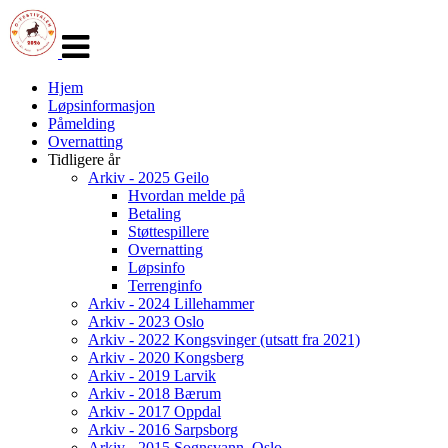
Veksle
navigasjon
Hjem
Løpsinformasjon
Påmelding
Overnatting
Tidligere år
Arkiv - 2025 Geilo
Hvordan melde på
Betaling
Støttespillere
Overnatting
Løpsinfo
Terrenginfo
Arkiv - 2024 Lillehammer
Arkiv - 2023 Oslo
Arkiv - 2022 Kongsvinger (utsatt fra 2021)
Arkiv - 2020 Kongsberg
Arkiv - 2019 Larvik
Arkiv - 2018 Bærum
Arkiv - 2017 Oppdal
Arkiv - 2016 Sarpsborg
Arkiv - 2015 Sognsvann, Oslo