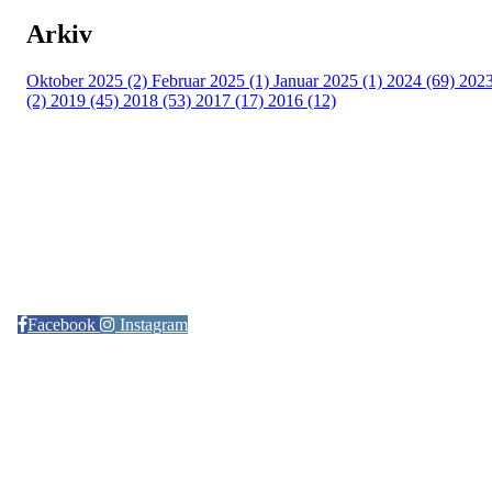
Arkiv
Oktober 2025 (2)
Februar 2025 (1)
Januar 2025 (1)
2024 (69)
202
(2)
2019 (45)
2018 (53)
2017 (17)
2016 (12)
Kontaktinformasjon
Arrangør: Freidig orientering
E-post:
orientering@freidig.idrett.no
Facebook
Instagram