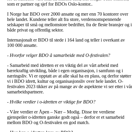
som er partner og sjef for BDOs Oslo-kontor..
I Norge har BDO over 2000 ansatte og mer enn 70 kontorer over
hele landet. Kundene teller alt fra store, verdensomspennende
selskaper til små og mellomstore bedrifter, fra de fleste bransjer og i
både privat og offentlig sektor.
Internasjonalt er BDO til stede i 164 land og teller i overkant av
100 000 ansatte.
- Hvorfor velger BDO å samarbeide med O-festivalen?
- Samarbeid med idretten er en viktig del av vårt arbeid med
bærekraftig utvikling, både i egen organisasjon, i samfunn og i
næringsliv. Vi er opptatt av at alle skal ha en plass, og derfor støtter
vi i BDO idrett, kultur og organisasjonsliv over hele landet. O-
festivalen 2023 tikker av på mange av de aspektene vi ser etter i vå
samarbeidspartnere.
- Hvilke verdier i o-idretten er viktige for BDO?
- Våre verdier er Åpen – Nær – Modig. Disse tre verdiene
gjenspeiler o-idretten ganske godt også – derfor er et samarbeid
mellom BDO og O-festivalen en god match.