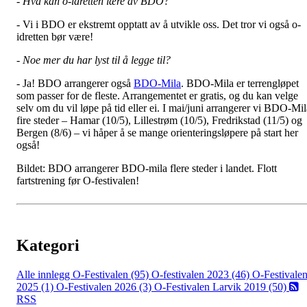
- Hva kan o-idretten lære av BDO?
- Vi i BDO er ekstremt opptatt av å utvikle oss. Det tror vi også o-
idretten bør være!
- Noe mer du har lyst til å legge til?
- Ja! BDO arrangerer også
BDO-Mila
. BDO-Mila er terrengløpet
som passer for de fleste. Arrangementet er gratis, og du kan velge
selv om du vil løpe på tid eller ei. I mai/juni arrangerer vi BDO-Mil
fire steder – Hamar (10/5), Lillestrøm (10/5), Fredrikstad (11/5) og
Bergen (8/6) – vi håper å se mange orienteringsløpere på start her
også!
Bildet: BDO arrangerer BDO-mila flere steder i landet. Flott
fartstrening før O-festivalen!
Kategori
Alle innlegg
O-Festivalen (95)
O-festivalen 2023 (46)
O-Festivale
2025 (1)
O-Festivalen 2026 (3)
O-Festivalen Larvik 2019 (50)
RSS