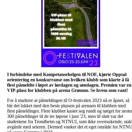
I forbindelse med Kompetansehelgen til NOF, kjørte Oppsal
orientering en konkurranse om hvilken klubb som klarte å få
flest påmeldte i løpet av lørdagen og søndagen. Premien var en
VIP-plass for klubben på arena Grønmo. Se hvem som vant!
For å markere at påmeldingen til O-festivalen 2023 nå er åpnet, så
ble det lokket med den beste plassen på arenaen til klubben med
flest påmeldinger. Flere klubber kastet seg rundt og sørget for neste
300 påmeldinger til de tre løpene i juni '23, men til slutt var det
studentene fra Trondheim og NTNUI, som ikke overraskende, stak
avgårde med seieren. Dermed vanker det et eget område for NTN