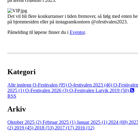
på arena Grønmo i 2023.
Det vil bli flere konkurranser i tiden fremover, så følg med enten he
på hjemmesiden eller på instagramkontoen @ofestivalen2023.
Påmelding til løpene finner du i
Eventor
.
Kategori
Alle innlegg
O-Festivalen (95)
O-festivalen 2023 (46)
O-Festivale
2025 (1)
O-Festivalen 2026 (3)
O-Festivalen Larvik 2019 (50)
RSS
Arkiv
Oktober 2025 (2)
Februar 2025 (1)
Januar 2025 (1)
2024 (69)
202
(2)
2019 (45)
2018 (53)
2017 (17)
2016 (12)