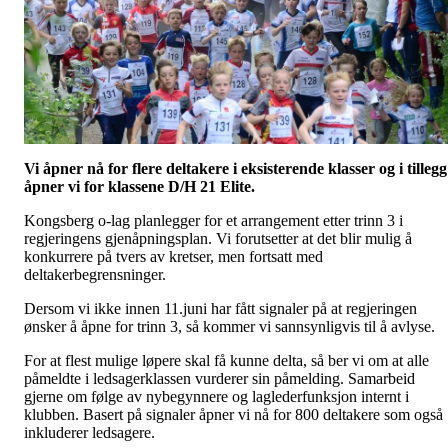
Vi åpner nå for flere deltakere i eksisterende klasser og i tillegg
åpner vi for klassene D/H 21 Elite.
Kongsberg o-lag planlegger for et arrangement
etter
trinn 3 i
regjeringens gjenåpningsplan.
Vi forutsetter at det blir mulig å
konkurrere på tvers av kretser, men fortsatt med
deltakerbegrensninger.
Dersom vi ikke innen 11.juni har fått signaler på at regjeringen
ønsker å åpne for trinn 3
, så kommer vi sannsynligvis til å avlyse.
For at flest mulige løpere skal få kunne delta, så ber vi om at alle
påmeldte i ledsagerklassen vurderer sin påmelding. Samarbeid
gjerne om følge av nybegynnere og laglederfunksjon
internt i
klubben
. Basert på signaler åpner vi nå for 800 deltakere som også
inkluderer ledsagere.