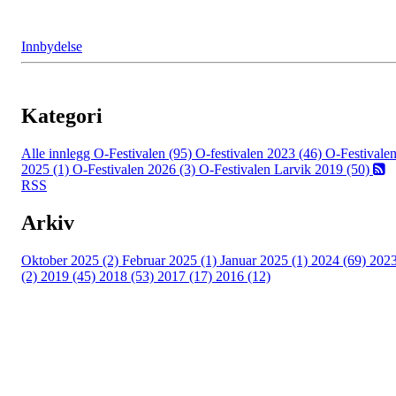
Innbydelse
Kategori
Alle innlegg
O-Festivalen (95)
O-festivalen 2023 (46)
O-Festivale
2025 (1)
O-Festivalen 2026 (3)
O-Festivalen Larvik 2019 (50)
RSS
Arkiv
Oktober 2025 (2)
Februar 2025 (1)
Januar 2025 (1)
2024 (69)
202
(2)
2019 (45)
2018 (53)
2017 (17)
2016 (12)
Kontaktinformasjon