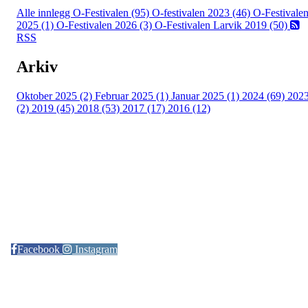
Alle innlegg
O-Festivalen (95)
O-festivalen 2023 (46)
O-Festivale
2025 (1)
O-Festivalen 2026 (3)
O-Festivalen Larvik 2019 (50)
RSS
Arkiv
Oktober 2025 (2)
Februar 2025 (1)
Januar 2025 (1)
2024 (69)
202
(2)
2019 (45)
2018 (53)
2017 (17)
2016 (12)
Kontaktinformasjon
Arrangør: Freidig orientering
E-post:
orientering@freidig.idrett.no
Facebook
Instagram