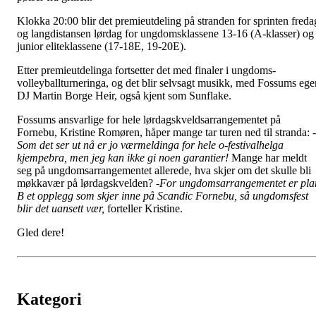
Klokka 20:00 blir det premieutdeling på stranden for sprinten freda
og langdistansen lørdag for ungdomsklassene 13-16 (A-klasser) og
junior eliteklassene (17-18E, 19-20E).
Etter premieutdelinga fortsetter det med finaler i ungdoms-
volleyballturneringa, og det blir selvsagt musikk, med Fossums ege
DJ Martin Borge Heir, også kjent som Sunflake.
Fossums ansvarlige for hele lørdagskveldsarrangementet på
Fornebu, Kristine Romøren, håper mange tar turen ned til stranda:
-
Som det ser ut nå er jo værmeldinga for hele o-festivalhelga
kjempebra, men jeg kan ikke gi noen garantier!
Mange har meldt
seg på ungdomsarrangementet allerede, hva skjer om det skulle bli
møkkavær på lørdagskvelden?
-For ungdomsarrangementet er pla
B et opplegg som skjer inne på Scandic Fornebu, så ungdomsfest
blir det uansett vær,
forteller Kristine.
Gled dere!
Kategori