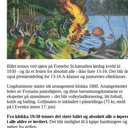
Bålet tennes ved sjøen på Fornebu St.hansaften lørdag kveld kl
1930 - og da er festen for absolutt alle - ikke bare 13-16. Der blir d
også premieutdeling for 13-16 A-klasser og juniorenes eliteklasser.
Ungdommene starter sitt arrangement klokka 1800. Arrangementet
ledes av Fossums juniorløpere, og disse bærumsungdommene er
eksperter på strandmoro – det blir volleyballturnering, litt fotball,
kubb og bading. Grillmaten er inkludert i påmeldinga (75 kr, meld
på i Eventor innen 17. jun)
Fra klokka 19:30 tennes det store bålet og absolutt alle o-løper
i alle aldre er invitert.
Det blir mulighet til å kjøpe hamburgere og
pølser fra grillen.