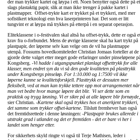
der man trykker kartet og løypa i ett. Noen benytter også dette på et
slags plastaktig papir, slik at man ikke trenger å pakke kartet i
plastmapper. Offset-trykte kart er trykket på et trykkeri, med mer
sofistikert teknologi enn hva laserprinteren har. Det som er litt
tungvint er at løypa må trykkes på etterpå i en separat operasjon.
Eliteklassene i o-festivalen skal altså ha offset-trykk, dette er også e
krav fra o-forbundet. Mens de øvrige klassene skal ha kart trykt på
plastpapir, der løperne selv kan velge om de vil ha plastmappe
utenpå. Fossums hovedkomiteleder Christian Jomaas forteller at de
gjorde dette valget etter meget gode erfaringer under pinseløpene p
Kongsberg.
-Vi hadde i utgangspunket planlagt offsettrykk for alle
klasser, men endret syn da vi så den gode kvaliteten på plasttrykk
under Kongsbergs pinseløp. For 1:10.000 og 1:7500 vil ikke
løperne kunne se kvalitetsforskjell. Plasttrykk er dessuten mer
fleksibelt, ved at man kan trykke tettere opp mot arrangementet når
man vet bedre hvor mange løpere det blir. Vi ser dette som en
praktisk og trygg løsning. Vi er sikre på at alle løpere blir fornøyde,
sier Christian.
-Kartene skal også trykkes hos et anerkjent trykkeri,
det samme som trykker offset-kartene.
Tilslutt fremhever han også
det fremtidsrettede i denne løsningen:
-Plastpapir brukes allerede i
utstrakt grad i utlandet og det er fremtiden - det er bare vi her i
landet som henger etter.
For sikkerhets skyld ringte vi også til Terje Mathisen, leder i