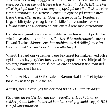
være, og derved blir det lettere å lese kartet. Vi i Ås-NMBU bruker
offset-trykk på alle løp vi arrangerer, også på de aller fleste av våre
interne treninger. Da skriver vi enten ut løypene på kartene med
laserskriver, eller så tegner løperne på løypa selv.
Foruten at
fargene blir tydeligere og lettere å skille fra hverandre trekker
Håvard fram at høydekurvene blir lettere å lese med offset-trykk.
Hva da med gamle o-løpere som ikke ser så bra – er det perler for
svin å lage offset-trykk for disse?
– Nei, ikke nødvendigvis,
mener
Håvard Tveite.
-Mange som har problem med å skille farger fra
hverandre vil lese kartet bedre med offset-trykk.
Vi spør Håvard om vi trenger være bekymret for risikoen ved offset
trykk – hvis løypetrykket forskyver seg oppå kartet så blir jo alt feil
om fargekvaliteten er aldri så bra.
-Dette er selvsagt noe man må
kontrollere,
sier Håvard.
Vi forteller Håvard at O-festivalen i Bærum skal ha offset-trykte kar
for eliteklassene på alle tre løp.
-Herlig,
sier Håvard,
jeg melder meg på i H21E alle tre dager!
PS: I ettertid melder Håvard (som egentlig er H55) at han er
usikker på om beina holder så han har foreløpig meldt seg på H2
kun på langdistansen.