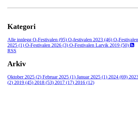
Kategori
Alle innlegg
O-Festivalen (95)
O-festivalen 2023 (46)
O-Festivale
2025 (1)
O-Festivalen 2026 (3)
O-Festivalen Larvik 2019 (50)
RSS
Arkiv
Oktober 2025 (2)
Februar 2025 (1)
Januar 2025 (1)
2024 (69)
202
(2)
2019 (45)
2018 (53)
2017 (17)
2016 (12)
Kontaktinformasjon
Arrangør: Freidig orientering
E-post:
orientering@freidig.idrett.no