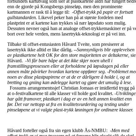
forbundets kartutvalg som sier at plastkartene aldri har fungert bedr
enn de gjorde på Kongsbergs pinseløp, men den prominente
kartmannen er rask til å legge til: -
Offset-trykk på papir er fortsatt
gullstandarden.
Likevel peker han på at største fordelen med
plastprint er at kartene kan trykkes så nær løpsdato som mulig.
Dessuten nevner også han at analoge offset-trykkemaskiner er på v
bort over hele verden, mens lasertrykk-teknologi er på vei inn.
Tilbake til offset-entusiasten Håvard Tveite, som presiserer at
lasertrykk ikke alltid er like dårlig. --
Sannsynligvis blir opplevelsen
av plastkartene helt OK for den store majoriteten av deltakerne,
sie
Håvard.
-Vi får bare håpe at det ikke skjer noen uhell i
framstillingsprosessen eller at forholdene på løpsdagen på eller
annen måte påvirker hvordan kartene oppfører seg. -Problemet me
noen av disse plastpapirene er at de er dårligere å holde i, og at
bretting og gniing kan ødelegge kartet og gjøre det umulig å lese.
Fossums arrangementssjef Christian Jomaas er imidlertid trygg på
at o-festivalkartene til alle klasser vil holde god kvalitet.
-Utvikling
har gått framover, plastkart i dag er av en helt annen kvalitet enn
før. Det var nettopp ut fra en kvalitetsvurdering og testing under
pinseløpene at vi valgte plast-trykk løsningen for ordinære klasser.
Håvard forteller også fra sin egen klubb Ås-NMBU: -
Men med
offset-trykk er vi mye tryggere på at fargene blir eksakt slik de skal