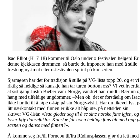
Isac Elliot (H17-18) kommer til Oslo under o-festivalen helgen! Er
denne kjekkasen drømmen, så burde du imponere han med å stille
fresh og ny-trent etter o-festivalen sprint på konserten.
Sjarmøren har det for tradisjon å stille på VG-lista topp 20, og er vi
riktig så heldige så kanskje han tar turen bortom oss? Vi vet hvertfal
at sist gang Justin Bieber var i Norge, vandret han rundt i Bærum o
hang med tilfeldige ungdommer. –Men ok, det er forståelig om Isac
ikke har tid til å løpe o-løp på sin Norge-visitt. Har du likevel lyst p
litt nærkontakt med finnen er ikke alt håp ute, på nettsiden sin
skriver VG-lista: «
Isac gleder seg til å se sine norske fans igjen, og
lover høy dansefaktor. Kanskje får noen heldige fans bli med opp p
scenen og danse med finnen?
».
Å komme seg fra/til Fornebu til/fra Rådhusplassen gjør du lett med