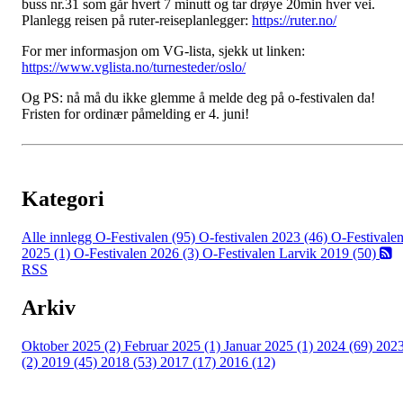
buss nr.31 som går hvert 7 minutt og tar drøye 20min hver vei.
Planlegg reisen på ruter-reiseplanlegger:
https://ruter.no/
For mer informasjon om VG-lista, sjekk ut linken:
https://www.vglista.no/turnesteder/oslo/
Og PS: nå må du ikke glemme å melde deg på o-festivalen da!
Fristen for ordinær påmelding er 4. juni!
Kategori
Alle innlegg
O-Festivalen (95)
O-festivalen 2023 (46)
O-Festivale
2025 (1)
O-Festivalen 2026 (3)
O-Festivalen Larvik 2019 (50)
RSS
Arkiv
Oktober 2025 (2)
Februar 2025 (1)
Januar 2025 (1)
2024 (69)
202
(2)
2019 (45)
2018 (53)
2017 (17)
2016 (12)