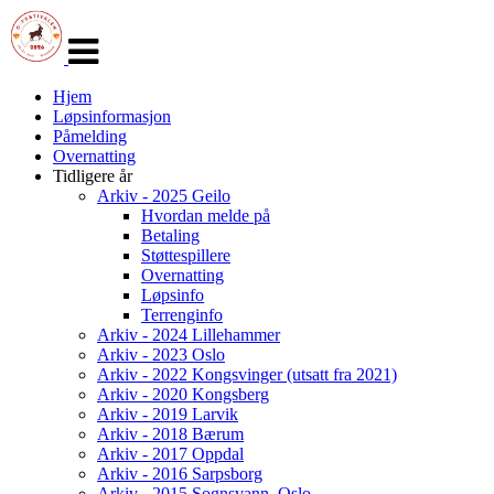
Veksle
navigasjon
Hjem
Løpsinformasjon
Påmelding
Overnatting
Tidligere år
Arkiv - 2025 Geilo
Hvordan melde på
Betaling
Støttespillere
Overnatting
Løpsinfo
Terrenginfo
Arkiv - 2024 Lillehammer
Arkiv - 2023 Oslo
Arkiv - 2022 Kongsvinger (utsatt fra 2021)
Arkiv - 2020 Kongsberg
Arkiv - 2019 Larvik
Arkiv - 2018 Bærum
Arkiv - 2017 Oppdal
Arkiv - 2016 Sarpsborg
Arkiv - 2015 Sognsvann, Oslo