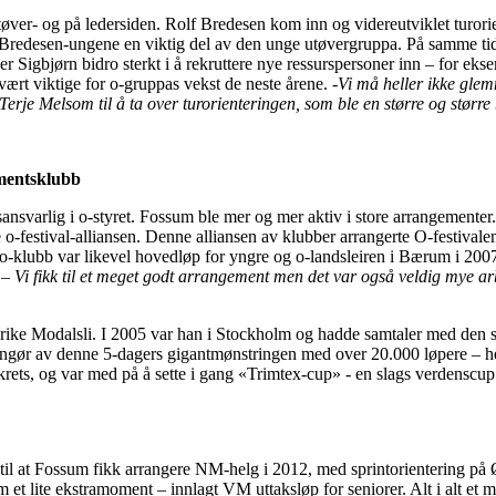
tøver- og på ledersiden. Rolf Bredesen kom inn og videreutviklet turori
le Bredesen-ungene en viktig del av den unge utøvergruppa. På samme t
 der Sigbjørn bidro sterkt i å rekruttere nye ressurspersoner inn – for ek
svært viktige for o-gruppas vekst de neste årene.
-Vi må heller ikke glemm
rje Melsom til å ta over turorienteringen, som ble en større og større 
ementsklubb
ansvarlig i o-styret. Fossum ble mer og mer aktiv i store arrangementer.
re o-festival-alliansen. Denne alliansen av klubber arrangerte O-festiv
-klubb var likevel hovedløp for yngre og o-landsleiren i Bærum i 20
.
– Vi fikk til et meget godt arrangement men det var også veldig mye ar
ativrike Modalsli. I 2005 var han i Stockholm og hadde samtaler med de
angør av denne 5-dagers gigantmønstringen med over 20.000 løpere – he
ets, og var med på å sette i gang «Trimtex-cup» - en slags verdenscup f
 til at Fossum fikk arrangere NM-helg i 2012, med sprintorientering p
om et lite ekstramoment – innlagt VM uttaksløp for seniorer. Alt i alt 