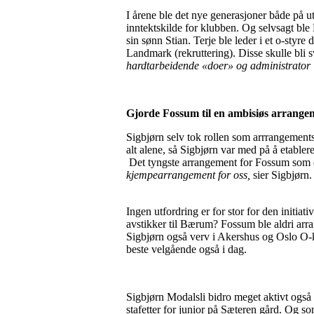
I årene ble det nye generasjoner både på u
inntektskilde for klubben. Og selvsagt b
sin sønn Stian. Terje ble leder i et o-styre
Landmark (rekruttering). Disse skulle bli 
hardtarbeidende «doer» og administrator Te
Gjorde Fossum til en ambisiøs arrang
Sigbjørn selv tok rollen som arrrangements
alt alene, så Sigbjørn var med på å etable
Det tyngste arrangement for Fossum som o
kjempearrangement for oss,
sier Sigbjørn
Ingen utfordring er for stor for den initi
avstikker til Bærum? Fossum ble aldri arr
Sigbjørn også verv i Akershus og Oslo O-kr
beste velgående også i dag.
Sigbjørn Modalsli bidro meget aktivt også
stafetter for junior på Sæteren gård. Og s