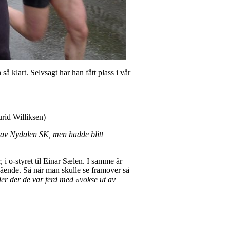
klart. Selvsagt har han fått plass i vår
urid Williksen)
 av Nydalen SK, men hadde blitt
 i o-styret til Einar Sælen. I samme år
egående. Så når man skulle se framover så
der der de var ferd med «vokse ut av