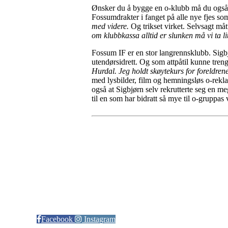
Ønsker du å bygge en o-klubb må du også 
Fossumdrakter i fanget på alle nye fjes s
med videre.
Og trikset virket. Selvsagt må
om klubbkassa alltid er slunken må vi ta li
Fossum IF er en stor langrennsklubb. Sigbjø
utendørsidrett. Og som attpåtil kunne tren
Hurdal. Jeg holdt skøytekurs for foreldrene
med lysbilder, film og hemningsløs o-rekl
også at Sigbjørn selv rekrutterte seg en m
til en som har bidratt så mye til o-gruppas
Kontaktinformasjon
Arrangør: Freidig orientering
E-post:
orientering@freidig.idrett.no
Facebook
Instagram