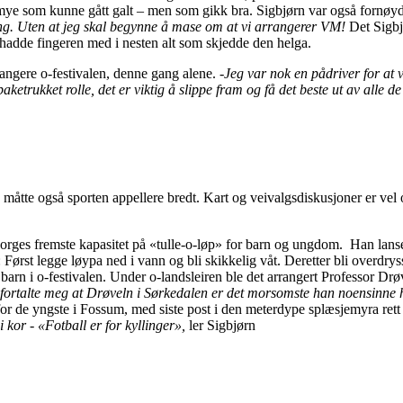
g mye som kunne gått galt – men som gikk bra. Sigbjørn var også fornøy
ering. Uten at jeg skal begynne å mase om at vi arrangerer VM!
Det Sigbjø
hadde fingeren med i nesten alt som skjedde den helga.
angere o-festivalen, denne gang alene. -
Jeg var nok en pådriver for at
aketrukket rolle, det er viktig å slippe fram og få det beste ut av all
så måtte også sporten appellere bredt. Kart og veivalgsdiskusjoner er ve
orges fremste kapasitet på «tulle-o-løp» for barn og ungdom. Han lans
Først legge løypa ned i vann og bli skikkelig våt. Deretter bli overdryss
barn i o-festivalen. Under o-landsleiren ble det arrangert Professor Drø
d fortalte meg at Drøveln i Sørkedalen er det morsomste han noensinne 
 for de yngste i Fossum, med siste post i den meterdype splæsjemyra re
i kor - «Fotball er for kyllinger»,
ler Sigbjørn