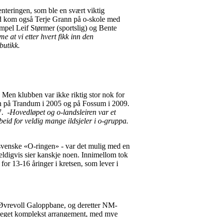
enteringen, som ble en svært viktig
id kom også Terje Grann på o-skole med
sempel Leif Størmer (sportslig) og Bente
e at vi etter hvert fikk inn den
butikk.
 Men klubben var ikke riktig stor nok for
alen på Trandum i 2005 og på Fossum i 2009.
07.
-Hovedløpet og o-landsleiren var et
beid for veldig mange ildsjeler i o-gruppa.
n svenske «O-ringen» - var det mulig med en
ldigvis sier kanskje noen. Innimellom tok
or 13-16 åringer i kretsen, som lever i
å Øvrevoll Galoppbane, og deretter NM-
et meget komplekst arrangement, med mye