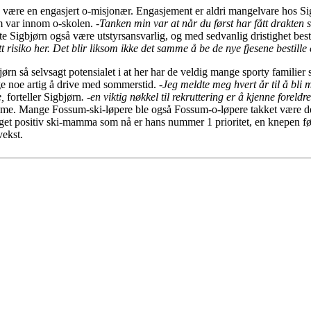
være en engasjert o-misjonær. Engasjement er aldri mangelvare hos Sig
om var innom o-skolen.
-Tanken min var at når du først har fått drakten s
tte Sigbjørn også være utstyrsansvarlig, og med sedvanlig dristighet best
tt risiko her. Det blir liksom ikke det samme å be de nye fjesene bestill
rn så selvsagt potensialet i at her har de veldig mange sporty familier s
ge noe artig å drive med sommerstid. -
Jeg meldte meg hvert år til å bl
,
forteller Sigbjørn
. -en viktig nøkkel til rekruttering er å kjenne foreldr
ame. Mange Fossum-ski-løpere ble også Fossum-o-løpere takket være denn
eget positiv ski-mamma som nå er hans nummer 1 prioritet, en knepen førs
 vekst.