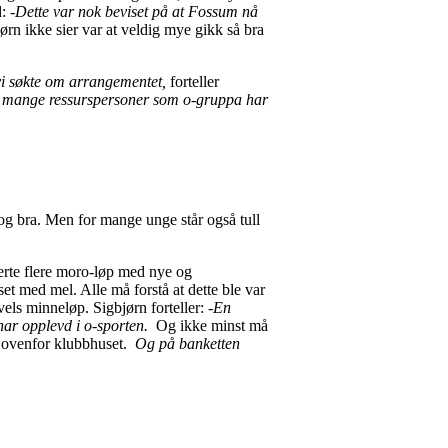
d:
-Dette var nok beviset på at Fossum nå
rn ikke sier var at veldig mye gikk så bra
 vi søkte om arrangementet,
forteller
e de mange ressurspersoner som o-gruppa har
l og bra. Men for mange unge står også tull
erte flere moro-løp med nye og
et med mel. Alle må forstå at dette ble var
vels minneløp. Sigbjørn forteller:
-En
har opplevd i o-sporten.
Og ikke minst må
tt ovenfor klubbhuset.
Og på banketten