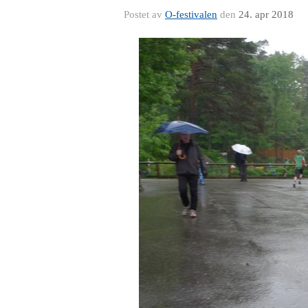
Postet av
O-festivalen
den
24. apr 2018