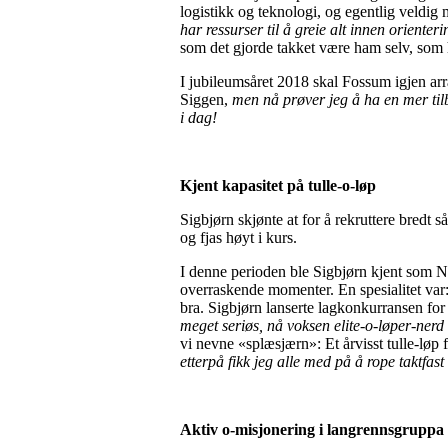
logistikk og teknologi, og egentlig veldi
har ressurser til å greie alt innen orient
som det gjorde takket være ham selv, som 
I jubileumsåret 2018 skal Fossum igjen arr
Siggen,
men nå prøver jeg å ha en mer tilb
i dag!
Kjent kapasitet på tulle-o-løp
Sigbjørn skjønte at for å rekruttere bredt 
og fjas høyt i kurs.
I denne perioden ble Sigbjørn kjent som N
overraskende momenter. En spesialitet var: 
bra. Sigbjørn lanserte lagkonkurransen for 
meget seriøs, nå voksen elite-o-løper-ner
vi nevne «splæsjærn»: Et årvisst tulle-løp
etterpå fikk jeg alle med på å rope taktfast 
Aktiv o-misjonering i langrennsgruppa