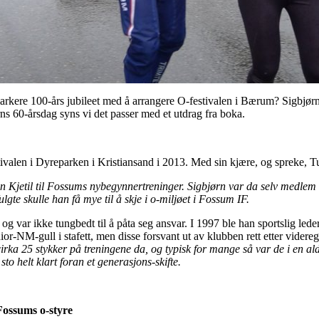
ere 100-års jubileet med å arrangere O-festivalen i Bærum? Sigbjørn så 
ns 60-årsdag syns vi det passer med et utdrag fra boka.
tivalen i Dyreparken i Kristiansand i 2013. Med sin kjære, og spreke, T
n Kjetil til Fossums nybegynnertreninger. Sigbjørn var da selv medlem
gte skulle han få mye til å skje i o-miljøet i Fossum IF.
var ikke tungbedt til å påta seg ansvar. I 1997 ble han sportslig leder,
ior-NM-gull i stafett, men disse forsvant ut av klubben rett etter vider
cirka 25 stykker på treningene da, og typisk for mange så var de i en al
i sto helt klart foran et generasjons-skifte.
Fossums o-styre