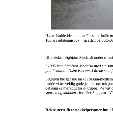
Hvem hadde ideen om at Fossum skulle mark
100 års jubileumsbok – så i dag på Sigbjør
(Bildetekst: Sigbjørn Modalsli under o-fes
I 1995 kom Sigbjørn Modalsli med sin søn
familiemann i Østre Bærum. I årene som ful
Sigbjørn ble ganske raskt Fossum-medlem og 
hadde vi tre veldig gode jenter som tok jun
det ganske mørkt ut for o-gruppa.
-Vi var 
sporten og klubben
, forteller Sigbjørn
. -V
Rekrutterte flere nøkkelpersoner inn i 