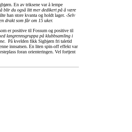
bjørn. En av triksene var å lempe
å blir du også litt mer dedikert på å være
ilte han store kvanta og holdt lager.
-Selv
e en drakt som får om 15 uker.
om er positive til Fossum og positive til
i med langrennsgruppa på klubbsamling i
ene.
På kvelden fikk Sigbjørn fri taletid
e innsatsen. En liten spin-off effekt var
teplass foran orienteringen. Vel fortjent