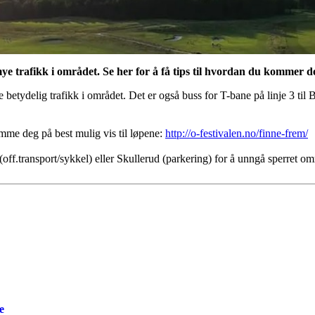
e trafikk i området. Se her for å få tips til hvordan du kommer deg
 betydelig trafikk i området. Det er også buss for T-bane på linje 3 til 
mme deg på best mulig vis til løpene:
http://o-festivalen.no/finne-frem/
f.transport/sykkel) eller Skullerud (parkering) for å unngå sperret områ
e