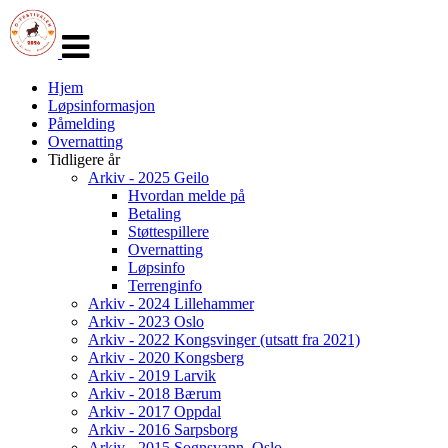
Veksle
navigasjon
Hjem
Løpsinformasjon
Påmelding
Overnatting
Tidligere år
Arkiv - 2025 Geilo
Hvordan melde på
Betaling
Støttespillere
Overnatting
Løpsinfo
Terrenginfo
Arkiv - 2024 Lillehammer
Arkiv - 2023 Oslo
Arkiv - 2022 Kongsvinger (utsatt fra 2021)
Arkiv - 2020 Kongsberg
Arkiv - 2019 Larvik
Arkiv - 2018 Bærum
Arkiv - 2017 Oppdal
Arkiv - 2016 Sarpsborg
Arkiv - 2015 Sognsvann, Oslo